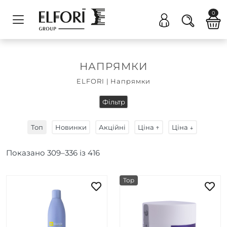
0
НАПРЯМКИ
ELFORI
|
Напрямки
Фільтр
Топ
Новинки
Акційні
Ціна ↑
Ціна ↓
Показано
309
–
336
із
416
Top