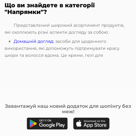
Що ви знайдете в категорії
"Напрямки"?
Представлений широкий асортимент продуктів,
які охоплюють різні аспекти догляду за собою:
Домашній догляд:
засоби для щоденного
використання, які допоможуть підтримувати красу
шкіри та волосся вдома. Це креми, гелі для
вмивання, маски для обличчя, а також лосьйони для
зволоження, живлення та вирішення конкретних
проблем.
Професійний догляд:
продукти для косметологів
і дерматологів - пілінги, підготовлюючі лосьйони,
сироватки, крема та маски з активними
компонентами, які використовуються в салонах
Завантажуй наш новий додаток для шопінгу без
меж!
краси.
Апаратна косметологія:
засоби для використання
з апаратними методиками, наприклад під час
використання ультразвукового фонофорезу, що