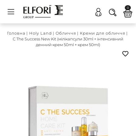
0
Головна
|
Holy Land
|
Обличчя
|
Креми для обличчя
|
C The Success New Kit (мілікапсули 30ml + інтенсивний
денний крем 50ml + крем 50ml)