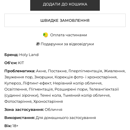
ШВИДКЕ ЗАМОВЛЕННЯ
Оплата частинами
🎁 Подарунки за відеовідгуки
Бренд:
Holy Land
Об'єм:
KIT
Проблематика:
Акне, Постакне, Гіперпігментація, Живлення,
Звуження пор, Зморшки, Корекція фото- і хроностаріння,
Купероз, Ліфтинг-ефект, Нерівний колір обличчя,
Освітлення, Пігментація, Розширені пори, Телеангіектазії
(судинні зірочки), Темні кола, Тьмяний колір обличчя,
Фотостаріння, Хроностаріння
Зона застосування:
Обличчя
Використання:
Для домашнього застосування
Вік:
18+