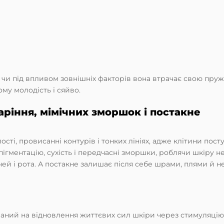
 чи під впливом зовнішніх факторів вона втрачає свою пружн
му молодість і сяйво.
ріння, мімічних зморшок і постакне
ості, провисанні контурів і тонких лініях, адже клітини по
гментацію, сухість і передчасні зморшки, роблячи шкіру н
ей і рота. А постакне залишає після себе шрами, плями й н
ваний на відновлення життєвих сил шкіри через стимуляцію