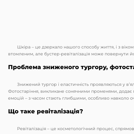
Шкіра – це дзеркало нашого способу життя, і з віком
втомленим, але бустер-ревіталізація може повернути йо
Проблема зниженого тургору, фотоста
Знижений тургор і еластичність проявляються у в’ял
Фотостаріння, викликане сонячними променями, додає пі
емоцій – з часом стають глибшими, особливо навколо оч
Що таке ревіталізація?
Ревіталізація – це косметологічний процес, спрямо