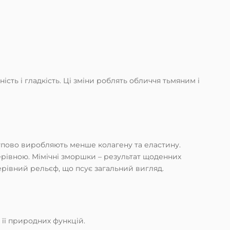
ість і гладкість. Ці зміни роблять обличчя тьмяним і
ступово виробляють менше колагену та еластину.
ерівною. Мімічні зморшки – результат щоденних
ерівний рельєф, що псує загальний вигляд.
 її природних функцій.