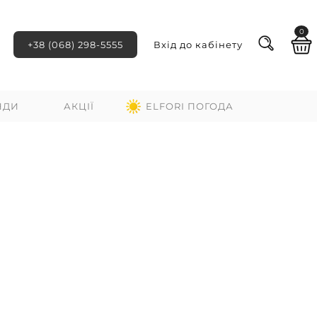
0
+38 (068) 298-5555
Вхід до кабінету
НДИ
АКЦІЇ
ELFORI ПОГОДА