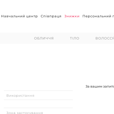
Навчальний центр
Співпраця
Знижки
Персональний п
ОБЛИЧЧЯ
ТІЛО
ВОЛОСС
За вашим запито
Використання
Зона застосування