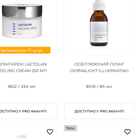
Залишилось 17 штук
ІЛІНГ-КРЕМ LACTOLAN
ОСВІТЛЮЮЧИЙ ПІЛІНГ
EELING CREAM 250 МЛ
DERMALIGHT ILLUMINATING
PEEL 85 МЛ
1602 / 250 мл
8510 / 85 мл
ОСТУПНО У PRO АКАУНТІ
ДОСТУПНО У PRO АКАУНТІ
New