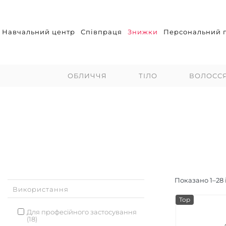
Навчальний центр
Співпраця
Знижки
Персональний п
ОБЛИЧЧЯ
ТІЛО
ВОЛОСС
Показано
1
–
28
Використання
Top
Для професійного застосування
(18)