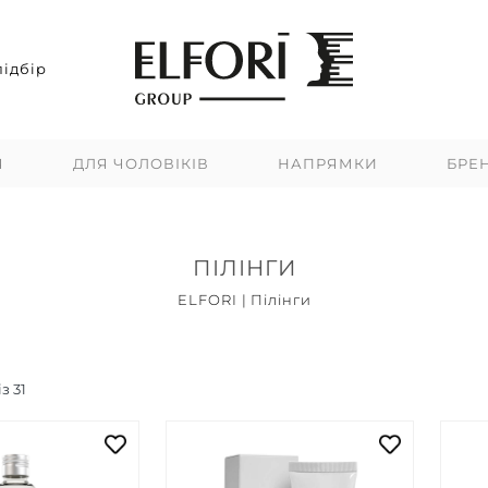
ідбір
Я
ДЛЯ ЧОЛОВІКІВ
НАПРЯМКИ
БРЕ
ПІЛІНГИ
ELFORI
|
Пілінги
Топ продажів
Новинки
Акцій
із
31