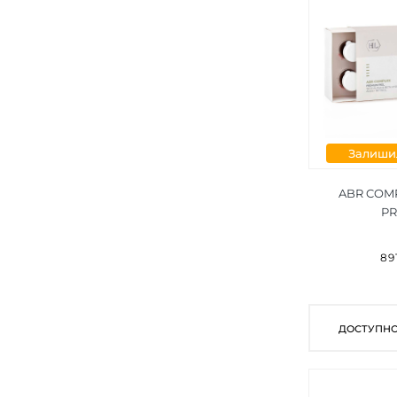
Нерівний колір обличчя (16)
Освітлення (13)
Залишил
ABR COM
P
89
ДОСТУПНО 