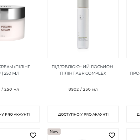
REAM (ПІЛІНГ-
ПІДГОВЛЮЮЧИЙ ЛОСЬЙОН-
) 250 МЛ
ПІЛІНГ ABR COMPLEX
ПРО
PREPPING LOTION 250 МЛ
PRO
 / 250 мл
8902 / 250 мл
У PRO АКАУНТІ
ДОСТУПНО У PRO АКАУНТІ
Д
New