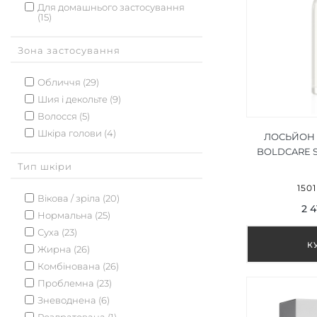
Для домашнього застосування
(15)
Зона застосування
Обличчя (29)
Шия і декольте (9)
Волосся (5)
Шкіра голови (4)
ЛОСЬЙОН 
BOLDCARE S
Тип шкіри
1
1501
Вікова / зріла (20)
2 4
Нормальна (25)
Суха (23)
Жирна (26)
Комбінована (26)
Проблемна (23)
Зневоднена (6)