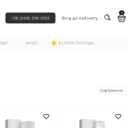
0
+38 (068) 298-5555
Вхід до кабінету
НДИ
АКЦІЇ
ELFORI ПОГОДА
Сортування
ні
За зростанням ціни
За спаданням ціни