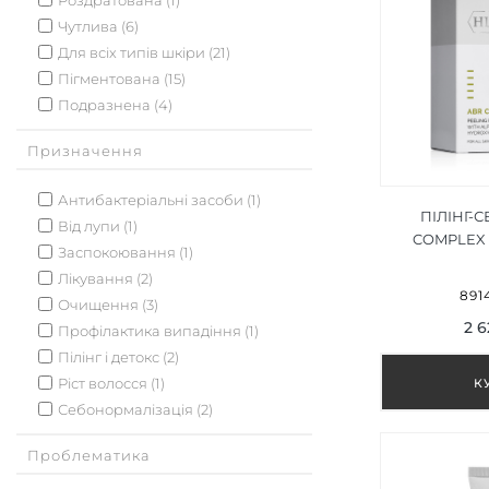
Роздратована (1)
Чутлива (6)
Для всіх типів шкіри (21)
Пігментована (15)
Подразнена (4)
Призначення
Антибактеріальні засоби (1)
ПІЛІНГ-
Від лупи (1)
COMPLEX 
Заспокоювання (1)
Лікування (2)
891
Очищення (3)
2 6
Профілактика випадіння (1)
Пілінг і детокс (2)
Ріст волосся (1)
Себонормалізація (2)
Проблематика