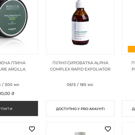
ЮЧА ГЛИНА
ПІЛІНГ-СИРОВАТКА ALPHA
П
URE ARGILLA
COMPLEX RAPID EXFOLIATOR
P
FICANTE 300 ML
12% 185 МЛ
 / 300 мл
0613 / 185 мл
610,00 ₴
ДОСТУПНО У PRO АКАУНТІ
Д