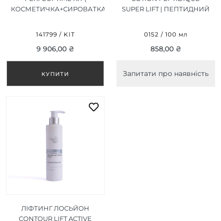
КОСМЕТИЧКА+СИРОВАТКА
SUPER LIFT | ПЕПТИДНИЙ
30ML + ДЕННИЙ КРЕМ
ЛОСЬЙОН СУПЕР ЛІФТ
50ML + НІЧНИЙ КРЕМ
100 МЛ
141799 / KIT
0152 / 100 мл
50ML ) НАБІР
9 906,00 ₴
858,00 ₴
СВЯТКОВИЙ
Запитати про наявність
ЛІФТИНГ ЛОСЬЙОН
CONTOUR LIFT ACTIVE