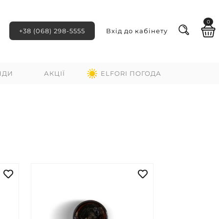
0
+38 (068) 298-5555
Вхід до кабінету
НДИ
АКЦІЇ
ELFORI ПОГОДА