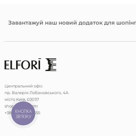
Завантажуй наш новий додаток для шопінг
Центральний офіс
пр. Валерія Лобановського, 4А
місто Київ, 03037
shop@elfori.com
КНОПКА
+38 (068) 298-5555
ЗВ'ЯЗКУ