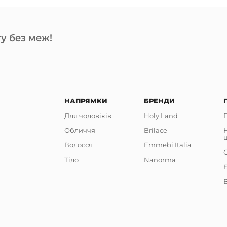
у без меж!
НАПРЯМКИ
БРЕНДИ
Для чоловіків
Holy Land
Обличчя
Brilace
Волосся
Emmebi Italia
Тіло
Nanorma
В