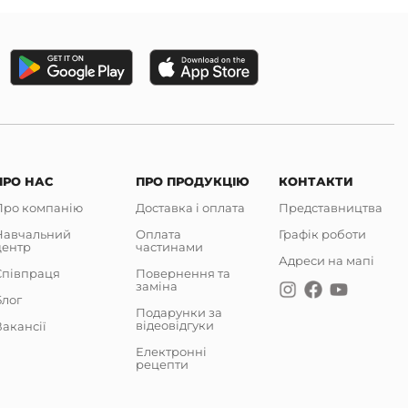
ПРО НАС
ПРО ПРОДУКЦІЮ
КОНТАКТИ
Про компанію
Доставка і оплата
Представництва
Навчальний
Оплата
Графік роботи
центр
частинами
Адреси на мапі
Співпраця
Повернення та
заміна
Блог
Подарунки за
відеовідгуки
акансії
Електронні
рецепти