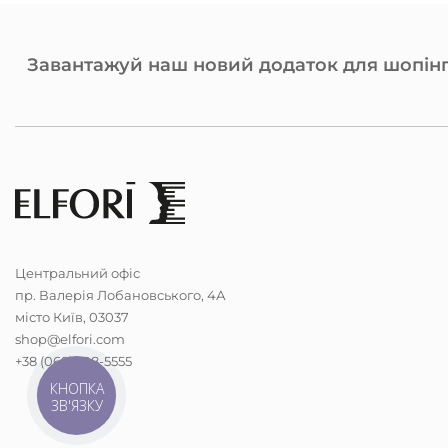
Завантажуй наш новий додаток для шопінг
Центральний офіс
пр. Валерія Лобановського, 4А
місто Київ, 03037
shop@elfori.com
+38 (068) 298-5555
КНОПКА
ЗВ'ЯЗКУ