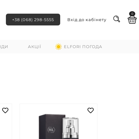
0
+38 (068) 298-5555
Вхід до кабінету
НДИ
АКЦІЇ
ELFORI ПОГОДА