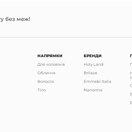
у без меж!
НАПРЯМКИ
БРЕНДИ
Для чоловіків
Holy Land
Обличчя
Brilace
Волосся
Emmebi Italia
Тіло
Nanorma
В