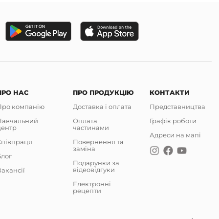
ПРО НАС
ПРО ПРОДУКЦІЮ
КОНТАКТИ
Про компанію
Доставка і оплата
Представництва
Навчальний
Оплата
Графік роботи
центр
частинами
Адреси на мапі
Співпраця
Повернення та
заміна
Блог
Подарунки за
відеовідгуки
акансії
Електронні
рецепти