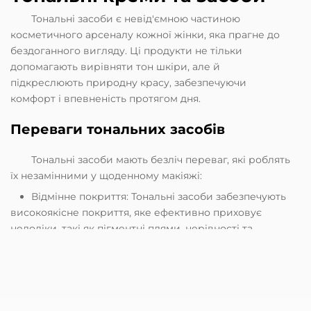
Тональні засоби є невід'ємною частиною
косметичного арсеналу кожної жінки, яка прагне до
бездоганного вигляду. Ці продукти не тільки
допомагають вирівняти тон шкіри, але й
підкреслюють природну красу, забезпечуючи
комфорт і впевненість протягом дня.
Переваги тональних засобів
Тональні засоби мають безліч переваг, які роблять
їх незамінними у щоденному макіяжі:
Відмінне покриття: Тональні засоби забезпечують
високоякісне покриття, яке ефективно приховує
недоліки, такі як пігментні плями, нерівності та
червонуваті плями, при цьому не створюючи ефекту
маски.
Легка текстура: Багато тональних кремів мають
легку формулу, яка плавно розподіляється по шкірі,