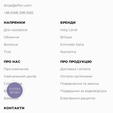
shop@elfori.com
+38 (068) 298-5555
НАПРЯМКИ
БРЕНДИ
Для чоловіків
Holy Land
Обличчя
Brilace
Волосся
Emmebi Italia
Тіло
Nanorma
ПРО НАС
ПРО ПРОДУКЦІЮ
Про компанію
Доставка і оплата
Навчальний центр
Оплата частинами
Співпраця
Повернення та заміна
КНОПКА
Блог
Подарунки за відеовідгуки
ЗВ'ЯЗКУ
Вакансії
Електронні рецепти
КОНТАКТИ