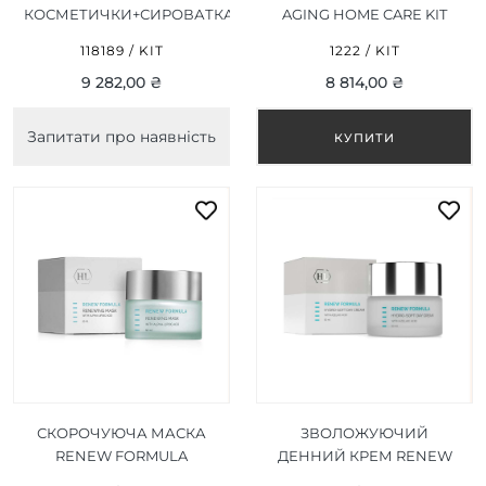
КОСМЕТИЧКИ+СИРОВАТКА
AGING HOME CARE KIT
30ML + ДЕННИЙ КРЕМ
118189 / KIT
1222 / KIT
50ML + НІЧНИЙ КРЕМ
9 282,00 ₴
8 814,00 ₴
50ML) НАБІР СВЯТКОВИЙ
Запитати про наявність
СКОРОЧУЮЧА МАСКА
ЗВОЛОЖУЮЧИЙ
RENEW FORMULA
ДЕННИЙ КРЕМ RENEW
RENEWING MASK 50 МЛ
FORMULA HYDRO-SOFT