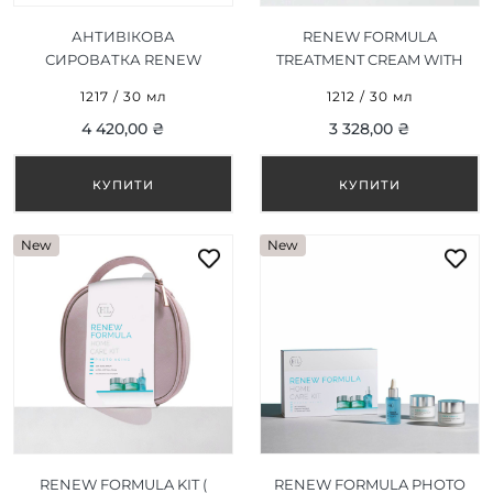
АНТИВІКОВА
RENEW FORMULA
СИРОВАТКА RENEW
TREATMENT CREAM WITH
FORMULA ANTI AGING
AZELAIC ACID (КРЕМ З
1217 / 30 мл
1212 / 30 мл
SERUM 30 МЛ
АЗЕЛАЇНОВОЮ
4 420,00 ₴
3 328,00 ₴
КИСЛОТОЮ) 30 МЛ
New
New
RENEW FORMULA KIT (
RENEW FORMULA PHOTO