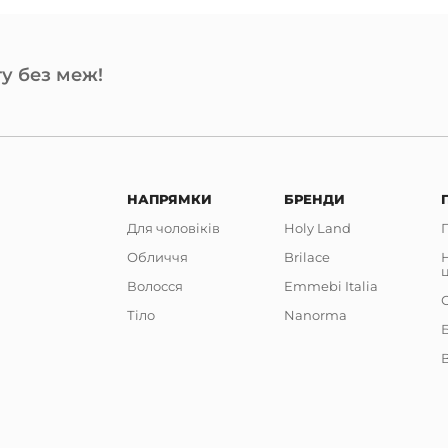
у без меж!
НАПРЯМКИ
БРЕНДИ
Для чоловіків
Holy Land
Обличчя
Brilace
Волосся
Emmebi Italia
Тіло
Nanorma
В