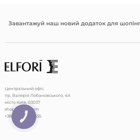
Завантажуй наш новий додаток для шопінг
Центральний офіс
пр. Валерія Лобановського, 4А
місто Київ, 03037
shop@elfori.com
+38 (068) 298-5555
КНОПКА
ЗВ'ЯЗКУ