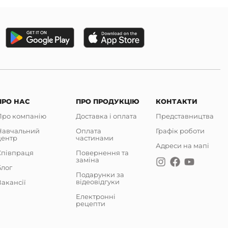
ПРО НАС
ПРО ПРОДУКЦІЮ
КОНТАКТИ
Про компанію
Доставка і оплата
Представництва
Навчальний
Оплата
Графік роботи
центр
частинами
Адреси на мапі
Співпраця
Повернення та
заміна
Блог
Подарунки за
відеовідгуки
акансії
Електронні
рецепти