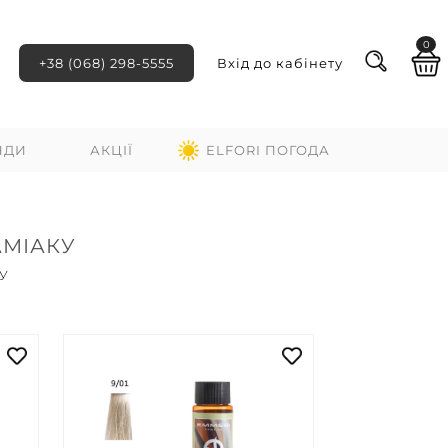
0
+38 (068) 298-5555
Вхід до кабінету
НДИ
АКЦІЇ
ELFORI ПОГОДА
АМІАКУ
У