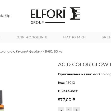
ідбір
Я
ДЛЯ ЧОЛОВІКІВ
НАПРЯМКИ
БРЕ
color glow Кислий фарбник 9/60, 60 мл
ACID COLOR GLOW 
Оригінальна назва:
Acid color 
Код:
18010
В наявності
577,00 ₴
-
+