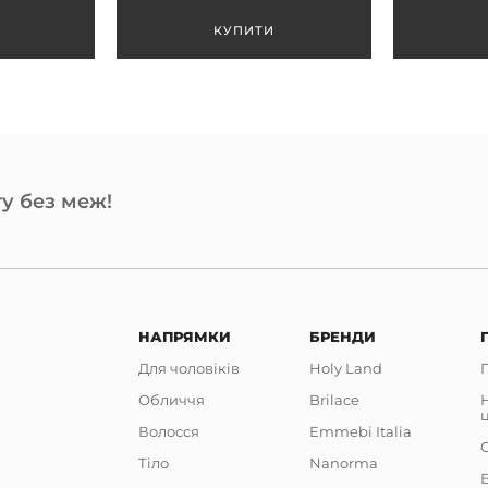
у без меж!
НАПРЯМКИ
БРЕНДИ
Для чоловіків
Holy Land
Обличчя
Brilace
Волосся
Emmebi Italia
Тіло
Nanorma