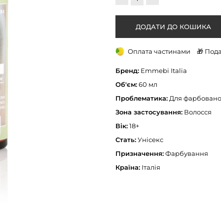
Оплата частинами
🎁 Под
Бренд:
Emmebi Italia
Об'єм:
60 мл
Проблематика:
Для фарбовано
Зона застосування:
Волосся
Вік:
18+
Стать:
Унісекс
Призначення:
Фарбування
Країна:
Італія