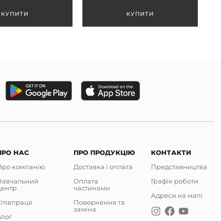
ПРО НАС
ПРО ПРОДУКЦІЮ
КОНТАКТИ
Про компанію
Доставка і оплата
Представництва
Навчальний
Оплата
Графік роботи
центр
частинами
Адреси на мапі
Співпраця
Повернення та
заміна
Блог