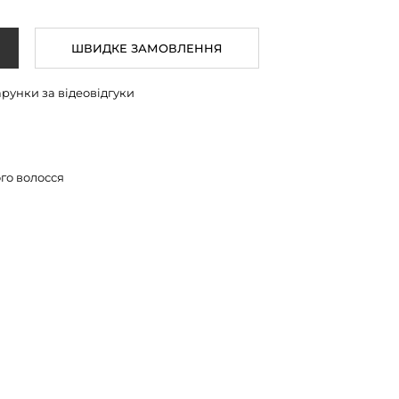
ШВИДКЕ ЗАМОВЛЕННЯ
арунки за відеовідгуки
го волосся