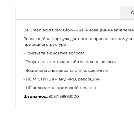
О
Be Green Acid Color Glow — це інноваційна напівпер
Революційна формула дає волю творчості кожному ко
природної структури.
- Тонізує та відновлює волосся
- Тонує депігментоване або освітлене волосся
- Збагачена алое вера та фініковою олією
- НЕ МІСТИТЬ аміаку, PPD, резорцину
- НЕ впливає на природній меланін
Штрих-код:
8057158893000