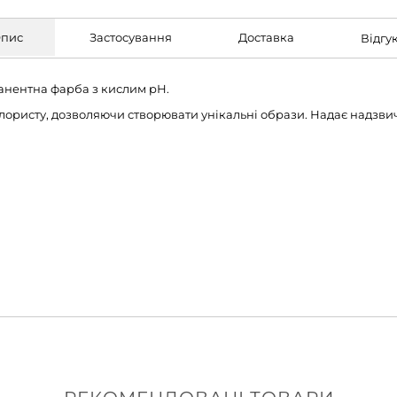
пис
Застосування
Доставка
Відгу
манентна фарба з кислим рН.
лористу, дозволяючи створювати унікальні образи. Надає надзв