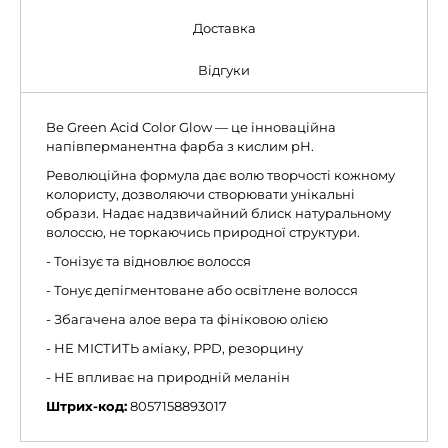
Доставка
Відгуки
Be Green Acid Color Glow — це інноваційна
напівперманентна фарба з кислим рН.
Революційна формула дає волю творчості кожному
колористу, дозволяючи створювати унікальні
образи. Надає надзвичайний блиск натуральному
волоссю, не торкаючись природної структури.
- Тонізує та відновлює волосся
- Тонує депігментоване або освітлене волосся
- Збагачена алое вера та фініковою олією
- НЕ МІСТИТЬ аміаку, PPD, резорцину
- НЕ впливає на природній меланін
Штрих-код:
8057158893017