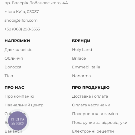
пр. Валерія Лобановського, 4А
місто Київ, 03037
shop@elfori.com
+38 (068) 298-5555
НАПРЯМКИ
БРЕНДИ
Для чоловіків
Holy Land
Обличчя
Brilace
Волосся
Emmebi Italia
Тіло
Nanorma
ПРО НАС
ПРО ПРОДУКЦІЮ
Про компанію
Доставка і оплата
Навчальний центр
Оплата частинами
Співпраця
Повернення та заміна
КНОПКА
Блог
Подарунки за відеовідгуки
ЗВ'ЯЗКУ
Вакансії
Електронні рецепти