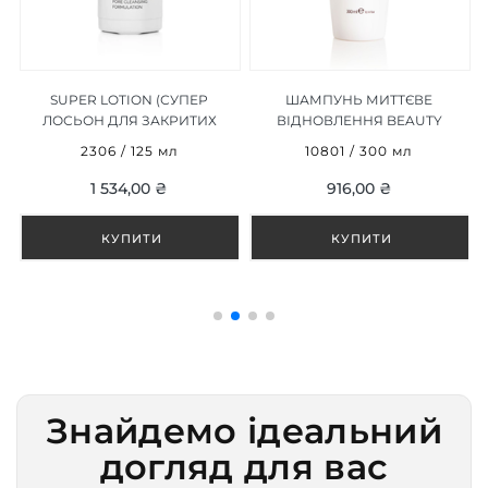
SUPER LOTION (СУПЕР
ШАМПУНЬ МИТТЄВЕ
N
ЛОСЬОН ДЛЯ ЗАКРИТИХ
ВІДНОВЛЕННЯ BEAUTY
КОМЕДОНІВ) 125 МЛ
EXPERIENCE NUTRY CARE
2306 / 125 мл
10801 / 300 мл
SHAMPOO, 300 ML
1 534,00 ₴
916,00 ₴
Знайдемо ідеальний
догляд для вас