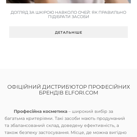
ОЧЕЙ: ЯК ПРАВИЛЬНО
ЩО ТАКЕ ПІЛІНГ ДЛЯ ОБЛИЧЧЯ - 
СОБИ
МОЖНА РОБИТИ
ШЕ
ДЕТАЛЬНІШЕ
ОФІЦІЙНИЙ ДИСТРИБ'ЮТОР ПРОФЕСІЙНИХ
БРЕНДІВ ELFORI.COM
Професійна косметика
– широкий вибір за
багатьма критеріями. Такі засоби мають продуманий
та збалансований склад, доведену ефективність, а
також безпеку застосування. Місце, де можна вигідно