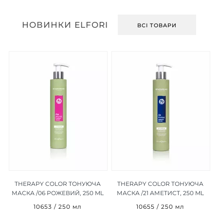
НОВИНКИ ELFORI
ВСІ ТОВАРИ
THERAPY COLOR ТОНУЮЧА
THERAPY COLOR ТОНУЮЧА
L
МАСКА /06 РОЖЕВИЙ, 250 ML
МАСКА /21 АМЕТИСТ, 250 ML
10653 / 250 мл
10655 / 250 мл