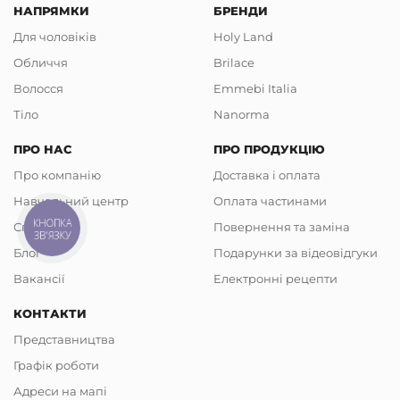
НАПРЯМКИ
БРЕНДИ
Для чоловіків
Holy Land
Обличчя
Brilace
Волосся
Emmebi Italia
Тіло
Nanorma
ПРО НАС
ПРО ПРОДУКЦІЮ
Про компанію
Доставка і оплата
Навчальний центр
Оплата частинами
КНОПКА
Співпраця
Повернення та заміна
ЗВ'ЯЗКУ
Блог
Подарунки за відеовідгуки
Вакансії
Електронні рецепти
КОНТАКТИ
Представництва
Графік роботи
Адреси на мапі