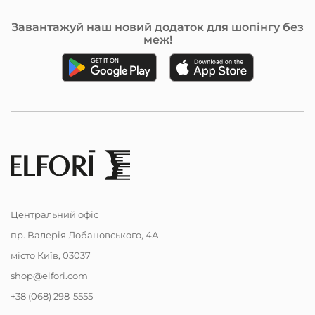
Завантажуй наш новий додаток для шопінгу без
меж!
Центральний офіс
пр. Валерія Лобановського, 4А
місто Київ, 03037
shop@elfori.com
+38 (068) 298-5555