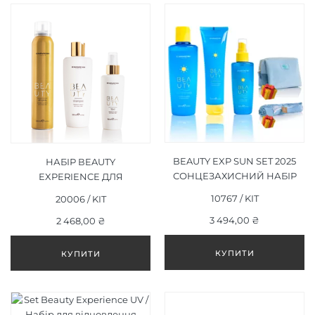
BEAUTY EXP SUN SET 2025
НАБІР ВEAUTY
СОНЦЕЗАХИСНИЙ НАБІР
EXPERIENCE ДЛЯ
ДЛЯ ВОЛОССЯ
ВІДНОВЛЕННЯ
10767 / KIT
20006 / KIT
ПОШКОДЖЕНОГО
3 494,00 ₴
ВОЛОССЯ
2 468,00 ₴