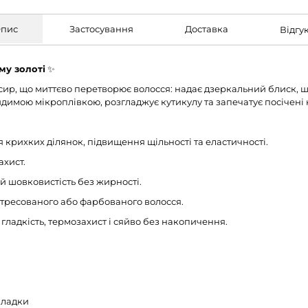
пис
Застосування
Доставка
Відгу
ому золоті
✨
, що миттєво перетворює волосся: надає дзеркальний блиск, шов
идимою мікроплівкою, розгладжує кутикулу та запечатує посічені 
 крихких ділянок, підвищення щільності та еластичності.
хист.
 шовковистість без жирності.
стресованого або фарбованого волосся.
гладкість, термозахист і сяйво без накопичення.
кладки