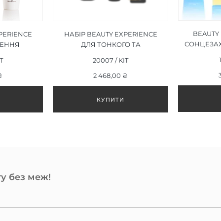
BEAUTY 
PERIENCE
НАБІР ВEAUTY EXPERIENCE
СОНЦЕЗАХ
ЛЕННЯ
ДЛЯ ТОНКОГО ТА
ВОЛОССЯ
ПОШКОДЖЕНОГО ВОЛОССЯ
T
20007 / KIT
₴
2 468,00 ₴
у без меж!