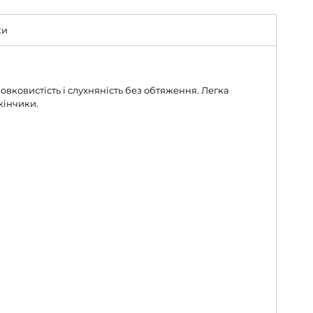
ки
ковистість і слухняність без обтяження. Легка
кінчики.