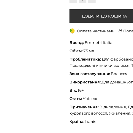
Оплата частинами
🎁 Под
Бренд:
Emmebi Italia
Об'єм:
75 мл
Проблематика:
Для фарбованог
Пошкоджені кінчики волосся, 
Зона застосування:
Волосся
Використання:
Для домашнього
Вік:
16+
Стать:
Унісекс
Призначення:
Відновлення, Дл
кудрявого волосся, Живлення,
Країна:
Італія