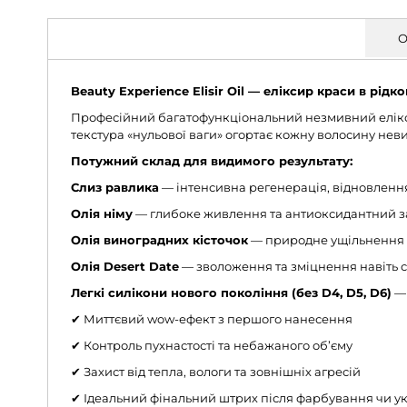
О
Beauty Experience Elisir Oil — еліксир краси в рідк
Професійний багатофункціональний незмивний еліксир
текстура «нульової ваги» огортає кожну волосину нев
Потужний склад для видимого результату:
Слиз равлика
— інтенсивна регенерація, відновлення
Олія німу
— глибоке живлення та антиоксидантний за
Олія виноградних кісточок
— природне ущільнення й
Олія Desert Date
— зволоження та зміцнення навіть 
Легкі силікони нового покоління (без D4, D5, D6)
— 
✔ Миттєвий wow-ефект з першого нанесення
✔ Контроль пухнастості та небажаного об’єму
✔ Захист від тепла, вологи та зовнішніх агресій
✔ Ідеальний фінальний штрих після фарбування чи у