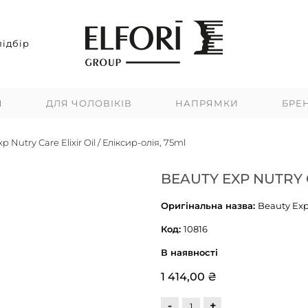
ідбір
Я
ДЛЯ ЧОЛОВІКІВ
НАПРЯМКИ
БРЕ
p Nutry Care Elixir Oil / Еліксир-олія, 75ml
BEAUTY EXP NUTRY C
Оригінальна назва:
Beauty Exp 
Код:
10816
В наявності
1 414,00 ₴
-
+