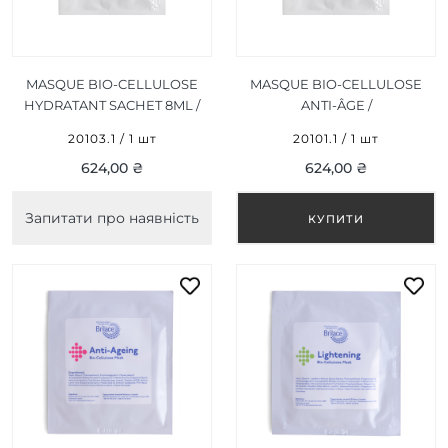
MASQUE BIO-CELLULOSE
MASQUE BIO-CELLULOSE
HYDRATANT SACHET 8ML /
ANTI-ÂGE /
ЗВОЛОЖУЮЧА
ОМОЛОДЖУЮЧА
20103.1 / 1 шт
20101.1 / 1 шт
БІОЦЕЛЮЛОЗНА МАСКА
БІОЦЕЛЮЛОЗНА МАСКА
624,00 ₴
624,00 ₴
САШЕ 8 МЛ
САШЕ 8 ML 1 ШТ
Запитати про наявність