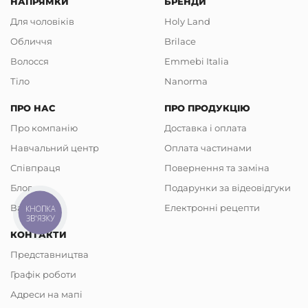
НАПРЯМКИ
БРЕНДИ
Для чоловіків
Holy Land
Обличчя
Brilace
Волосся
Emmebi Italia
Тіло
Nanorma
ПРО НАС
ПРО ПРОДУКЦІЮ
Про компанію
Доставка і оплата
Навчальний центр
Оплата частинами
Співпраця
Повернення та заміна
Блог
Подарунки за відеовідгуки
Вакансії
Електронні рецепти
КНОПКА
ЗВ'ЯЗКУ
КОНТАКТИ
Представництва
Графік роботи
Адреси на мапі