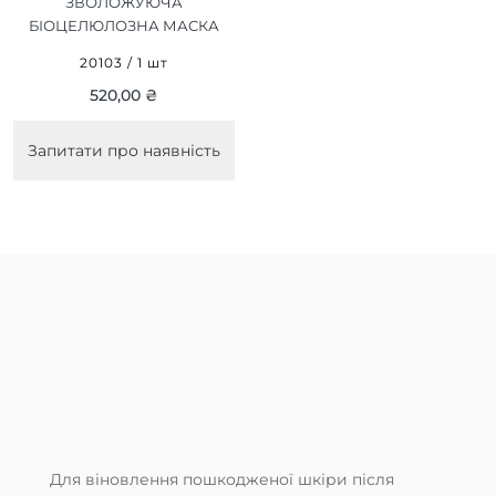
ЗВОЛОЖУЮЧА
БІОЦЕЛЮЛОЗНА МАСКА
MOISTURIZING BIO-
20103 / 1 шт
CELLULOSE MASK 1 ШТ
520,00 ₴
Запитати про наявність
Для віновлення пошкодженої шкіри після