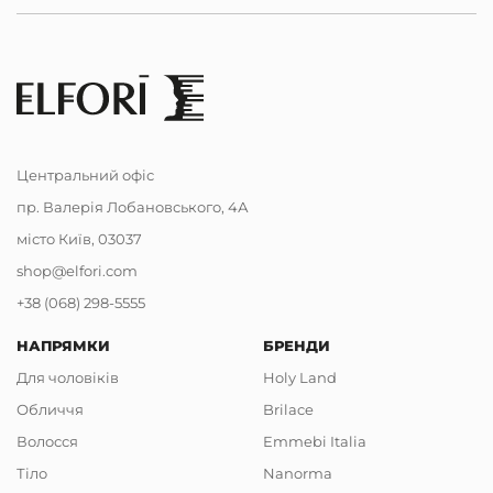
Центральний офіс
пр. Валерія Лобановського, 4А
місто Київ, 03037
shop@elfori.com
+38 (068) 298-5555
НАПРЯМКИ
БРЕНДИ
Для чоловіків
Holy Land
Обличчя
Brilace
Волосся
Emmebi Italia
Тіло
Nanorma