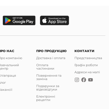
ПРО НАС
ПРО ПРОДУКЦІЮ
КОНТАКТИ
Про компанію
Доставка і оплата
Представництва
Навчальний
Оплата
Графік роботи
центр
частинами
Адреси на мапі
Співпраця
Повернення та
заміна
Блог
Подарунки за
відеовідгуки
акансії
Електронні
рецепти