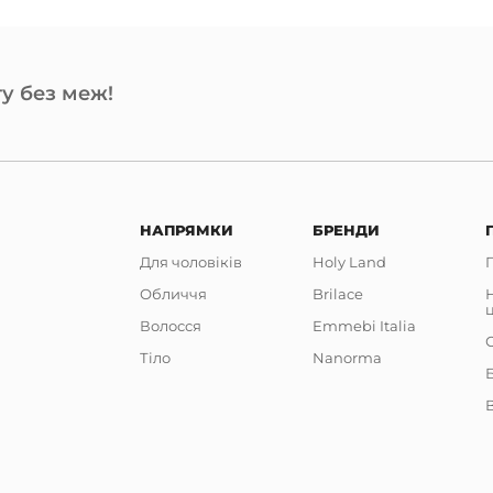
у без меж!
НАПРЯМКИ
БРЕНДИ
Для чоловіків
Holy Land
Обличчя
Brilace
Волосся
Emmebi Italia
Тіло
Nanorma
В