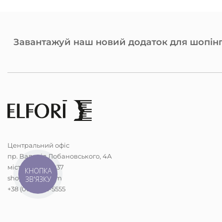
Завантажуй наш новий додаток для шопінг
Центральний офіс
пр. Валерія Лобановського, 4А
місто Київ, 03037
КНОПКА
shop@elfori.com
ЗВ'ЯЗКУ
+38 (068) 298-5555