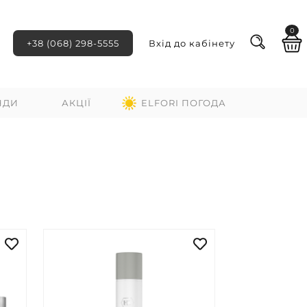
0
+38 (068) 298-5555
Вхід до кабінету
НДИ
АКЦІЇ
ELFORI ПОГОДА