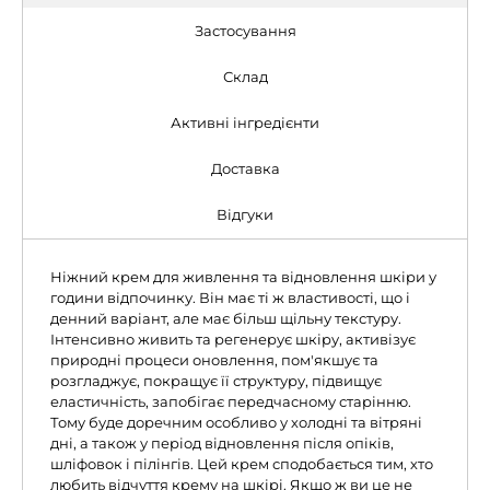
Застосування
Склад
Активні інгредієнти
Доставка
Відгуки
Ніжний крем для живлення та відновлення шкіри у
години відпочинку. Він має ті ж властивості, що і
денний варіант, але має більш щільну текстуру.
Інтенсивно живить та регенерує шкіру, активізує
природні процеси оновлення, пом'якшує та
розгладжує, покращує її структуру, підвищує
еластичність, запобігає передчасному старінню.
Тому буде доречним особливо у холодні та вітряні
дні, а також у період відновлення після опіків,
шліфовок і пілінгів. Цей крем сподобається тим, хто
любить відчуття крему на шкірі. Якщо ж ви це не