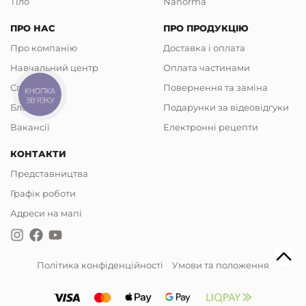
Тіло
Nanorma
ПРО НАС
ПРО ПРОДУКЦІЮ
Про компанію
Доставка і оплата
Навчальний центр
Оплата частинами
Співпраця
Повернення та заміна
КНОПКА
ЗВ'ЯЗКУ
Блог
Подарунки за відеовідгуки
Вакансії
Електронні рецепти
КОНТАКТИ
Представництва
Графік роботи
Адреси на мапі
Політика конфіденційності
Умови та положення