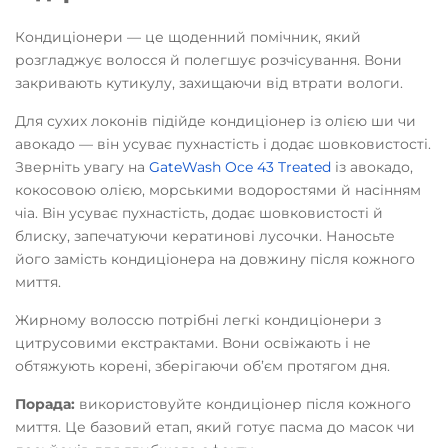
Кондиціонери — це щоденний помічник, який
розгладжує волосся й полегшує розчісування. Вони
закривають кутикулу, захищаючи від втрати вологи.
Для сухих локонів підійде кондиціонер із олією ши чи
авокадо — він усуває пухнастість і додає шовковистості.
Зверніть увагу на
GateWash Oce 43 Treated
із авокадо,
кокосовою олією, морськими водоростями й насінням
чіа. Він усуває пухнастість, додає шовковистості й
блиску, запечатуючи кератинові лусочки. Наносьте
його замість кондиціонера на довжину після кожного
миття.
Жирному волоссю потрібні легкі кондиціонери з
цитрусовими екстрактами. Вони освіжають і не
обтяжують корені, зберігаючи об’єм протягом дня.
Порада:
використовуйте кондиціонер після кожного
миття. Це базовий етап, який готує пасма до масок чи