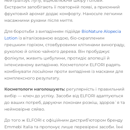
нейтралізує лупу, відновлюючи шкіру голови.
Екстракти запобігають її повторній появі, а приємний
фруктовий аромат додає комфорту. Наносьте легкими
масажними рухами після миття.
Для боротьби з випадінням підійде
BioNature Alopecia
Lotion
із віталізованою водою, біо-скрапленим
грецьким горіхом, стовбуровими клітинами винограду,
руколою й олією чайного дерева. Він пробуджує
фолікули, живить цибулини, протидіє алопеції й
інтенсивному випадінню. Косметологи ELFORI радять
комбінувати лосьйони проти випадіння із масками для
комплексного результату.
Косметологи наголошують:
регулярність і правильний
вибір — ключ до успіху. Засоби від ELFORI адаптуються
до ваших потреб, даруючи локонам розкіш, здоров`я та
неймовірне сяйво.
До того ж ELFORI є офіційним дистриб’ютором бренду
Emmebi Italia та пропонує лише перевірені засоби. Їхні