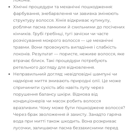
локонів.
Хімічні процедури та механічні пошкодження:
фарбування, знебарвлення чи завивка змінюють
структуру волосся. Хімія відкриває кутикулу,
роблячи пасма ламкими й схильними до посічених
кінчиків. Грубі гребінці, тугі зачіски чи часте
розчісування мокрого волосся — це механічні
травми. Вони провокують випадіння і слабкість
локонів. Результат — пористе, неживе волосся, яке
втрачає блиск. Такі процедури потребують
ретельного догляду для відновлення.
Неправильний догляд: невідповідні шампуні чи
надмірне миття змивають природні олії. Це може
спричинити сухість або навіть лупу через
порушення балансу шкіри. Відмова від
кондиціонерів чи масок робить волосся
вразливим. Чому може бути пошкоджене волосся?
Через брак зволоження й захисту. Занадто гаряча
вода при митті також шкодить. Вона розкриває
лусочки, залишаючи пасма беззахисними перед