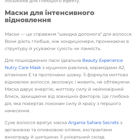
лосьйонів для глибшого ефекту.
Маски для інтенсивного
відновлення
Маски — це справжня "швидка допомога" для волосся.
Вони діють глибше, ніж кондиціонери, проникаючи в
структуру й усуваючи сухість чи ламкість.
Для пошкоджених пасм ідеальна
Beauty Experience
Nutry Care Mask
з муцином равлика, керамідами А2,
вітаміном Е та протеїнами шовку. Її формула миттєво
відновлює волосся, зволожує і живить, не обтяжуючи.
Маска дарує енергію, життєву силу й неймовірний
блиск, захищаючи від зовнішніх факторів. Це глибока
дія, яка повертає локонам силу й красу з першого
нанесення.
Сухе волосся врятує маска
Argania Sahara Secrets
з
аргановою та оливковою оліями, екстрактами
винограду й шипшини. Її унікальний склад