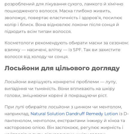
розроблений для лікування сухого, ламкого й хімічно
пошкодженого волосся. Маска глибоко живить,
зволожує, повертає еластичність і здоров’я, посилює
колір і блиск. Вона відновлює локони після сонця й
підходить всім типам волосся.
Косметологи рекомендують обирати маски за сезоном:
взимку — насичені, влітку — із SPF. Так ви захистите
волосся від холоду чи сонця.
Лосьйони для цільового догляду
Лосьйони вирішують конкретні проблеми — лупу,
випадіння чи тьмяність. Вони впливають на шкіру
голови, зміцнюючи корені й покращуючи ріст.
При лупі обирайте лосьйони з цинком чи ментолом,
наприклад,
Natural Solution Dandruff Remedy Lotion
із D-
пантенолом, ментолом, екстрактами інжиру й кіноа та
касторовою олією. Він заспокоює, регулює жирність і