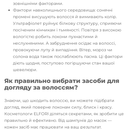
зовнішніми факторами.
Фактори навколишнього середовища: сонячні
промені висушують волосся й вимивають колір.
Ультрафіолет руйнує білкову структуру, сприяючи
посіченим кінчикам і тьмяності. Повітря з високою
вологістю робить локони пухнастими й
неслухняними. А забруднення осідає на волоссі,
провокуючи лупу й випадіння. Вітер, мороз чи
солона вода також послаблюють пасма. Ці фактори
діють щодня, поступово погіршуючи стан вашої
шевелюри.
Як правильно вибрати засоби для
догляду за волоссям?
Знаючи, що шкодить волоссю, ви можете підібрати
догляд, який поверне локонам силу, блиск і красу.
Косметологи ELFORI діляться секретами, як зробити це
правильно й ефективно. Від шампунів до масок —
кожен засіб має працювати на ваш результат.