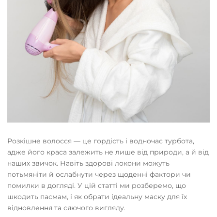
Розкішне волосся — це гордість і водночас турбота,
адже його краса залежить не лише від природи, а й від
наших звичок. Навіть здорові локони можуть
потьмяніти й ослабнути через щоденні фактори чи
помилки в догляді. У цій статті ми розберемо, що
шкодить пасмам, і як обрати ідеальну маску для їх
відновлення та сяючого вигляду.