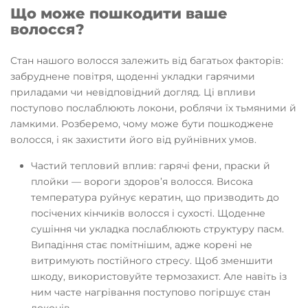
Що може пошкодити ваше
волосся?
Стан нашого волосся залежить від багатьох факторів:
забруднене повітря, щоденні укладки гарячими
приладами чи невідповідний догляд. Ці впливи
поступово послаблюють локони, роблячи їх тьмяними й
ламкими. Розберемо, чому може бути пошкоджене
волосся, і як захистити його від руйнівних умов.
Частий тепловий вплив: гарячі фени, праски й
плойки — вороги здоров’я волосся. Висока
температура руйнує кератин, що призводить до
посічених кінчиків волосся і сухості. Щоденне
сушіння чи укладка послаблюють структуру пасм.
Випадіння стає помітнішим, адже корені не
витримують постійного стресу. Щоб зменшити
шкоду, використовуйте термозахист. Але навіть із
ним часте нагрівання поступово погіршує стан