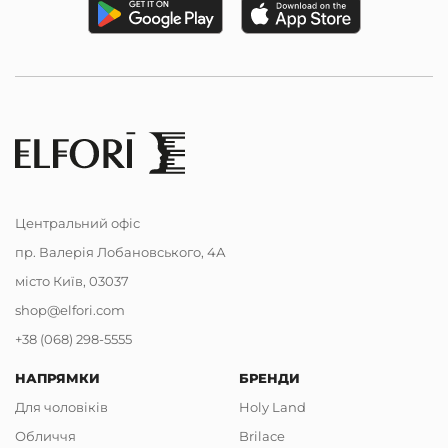
Центральний офіс
пр. Валерія Лобановського, 4А
місто Київ, 03037
shop@elfori.com
+38 (068) 298-5555
НАПРЯМКИ
БРЕНДИ
Для чоловіків
Holy Land
Обличчя
Brilace