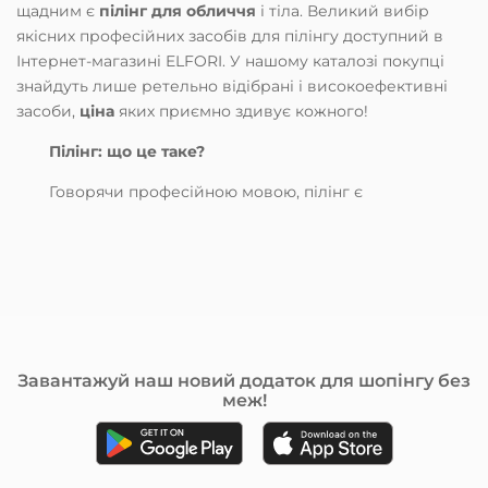
щадним є
пілінг для обличчя
і тіла. Великий вибір
якісних професійних засобів для пілінгу доступний в
Інтернет-магазині ELFORI. У нашому каталозі покупці
знайдуть лише ретельно відібрані і високоефективні
засоби,
ціна
яких приємно здивує кожного!
Пілінг: що це таке?
Говорячи професійною мовою, пілінг є
спеціальною процедурою, яка проводиться у
косметичних кабінетах із застосуванням кислот,
ензимів, і іноді ультразвуку. В результаті руйнується
ороговілий шар шкіри, що сприяє очищенню,
стимуляції регенерації і оновлення клітин шкіри, щоб
за декілька днів, після натуральних процесів у шкірі,
вона стала більш молодою, сяючою і випромінювала
Завантажуй наш новий додаток для шопінгу без
здоров’я.
меж!
У сучасному світі для забезпечення регулярного
догляду є вже готові пілінг-засоби. Найбільш
актуальним є пілінг у зимову пору року, коли