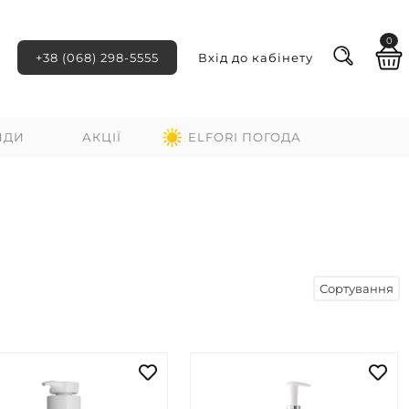
0
+38 (068) 298-5555
Вхід до кабінету
НДИ
АКЦІЇ
ELFORI ПОГОДА
Сортування
ні
За зростанням ціни
За спаданням ціни