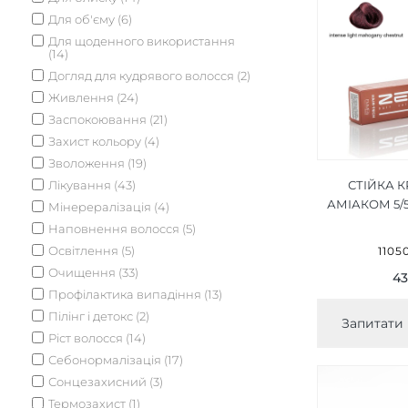
Для об'єму (6)
Для щоденного використання
(14)
Догляд для кудрявого волосся (2)
Живлення (24)
Заспокоювання (21)
Захист кольору (4)
Зволоження (19)
Лікування (43)
СТІЙКА 
АМІАКОМ 5/
Мінерералізація (4)
СВІТЛ
Наповнення волосся (5)
ЧЕР
Освітлення (5)
1105
ДЕРЕВА/I
Очищення (33)
43
MAHOGANY 
Профілактика випадіння (13)
Пілінг і детокс (2)
Запитати 
Ріст волосся (14)
Себонормалізація (17)
Сонцезахисний (3)
Термозахист (1)