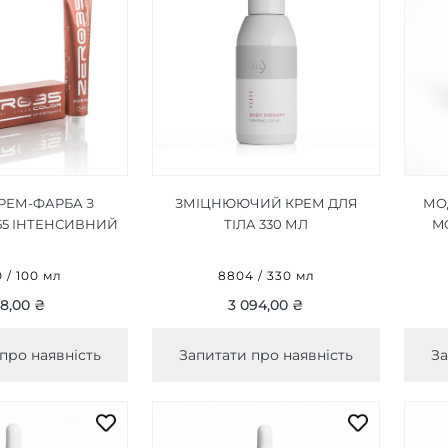
КРЕМ-ФАРБА З
ЗМІЦНЮЮЧИЙ КРЕМ ДЛЯ
МО
55 ІНТЕНСИВНИЙ
ТІЛА 330 МЛ
M
ИЙ КАШТАН
ВОНОГО
0 / 100 мл
8804 / 330 мл
NTENSE LIGHT
8,00 ₴
3 094,00 ₴
CHESTNUT 100ML
про наявність
Запитати про наявність
За