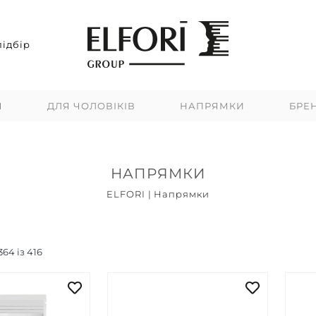
ідбір
Я
ДЛЯ ЧОЛОВІКІВ
НАПРЯМКИ
БРЕ
НАПРЯМКИ
ELFORI
|
Напрямки
Топ продажів
Новинки
Акцій
364
із
416