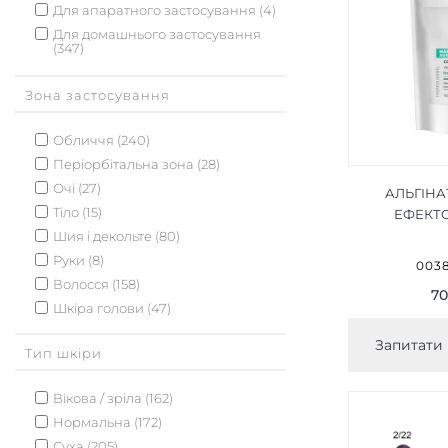
Для апаратного застосування (4)
Для домашнього застосування
(347)
Зона застосування
Обличчя (240)
Періорбітальна зона (28)
Очі (27)
АЛЬГІНА
Тіло (15)
ЕФЕКТ
СOMBLEUR Н
Шия і декольте (80)
OFF MA
Руки (8)
0038
Волосся (158)
70
Шкіра голови (47)
Шкіра навколо очей (25)
Запитати 
Тип шкіри
Шкіра рук (7)
Губи (5)
Вікова / зріла (162)
Нормальна (172)
Суха (205)