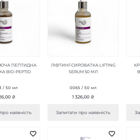
ЮЧА ПЕПТИДНА
ЛІФТИНГ-СИРОВАТКА LIFTING
КР
А BIO-PEPTID
SERUM 50 МЛ
B
UM 50 МЛ
 / 50 мл
0065 / 50 мл
26,00 ₴
1 326,00 ₴
про наявність
Запитати про наявність
За