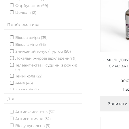
Фарбування (99)
Целюліт (2)
Проблематика
Вікова шкіра (39)
Вікові зміни (95)
Знижений тонус / тургор (50)
Локальні жирові відкладення (1)
ОМОЛОДЖУ
Телеангіектазії (судинні зірочки)
СИРОВАТК
(14)
SER
Темні кола (22)
0063
Акне (45)
1 3
Алопеція (6)
В'ялість шкіри (10)
Дія
Запитати 
Випадіння волосся (7)
Відновлення структури шкіри (58)
Антиоксидантна (50)
Гіперпігментація (42)
Антисептична (32)
Жирна шкіра (28)
Відлущувальна (9)