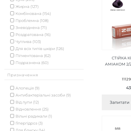
Жирна (127)
Комбінована (154)
Проблемна (108)
Зневоднена (71)
Роздратована (16)
Чутлива (103)
Для всіх типів шкіри (126)
Пігментована (62)
СТІЙКА 
Подразнена (60)
АМІАКОМ 2/
ФІО
Призначення
КОРИЧНЕ
1112
VIOLET 
43
Алопеція (9)
Антибактеріальні засоби (9)
Від лупи (12)
Запитати 
Відновлення (25)
Вільні радикали (1)
Гіпергідроз (3)
Для блиску (14)