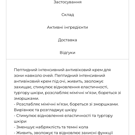
Застосування
Склад
Активні інгредієнти
Доставка
Відгуки
Пептидний інтенсивний антивіковий крем для
зони навколо очей. Пептидний інтенсивний
антивіковий крем під очі, живить, зволожує
захищає, стимулює відновлення еластичності,
тургору шкіри, розслабляє мімічні м’язи, бореться зі
зморшками.
- Розслабляє мімічні м’язи, бореться зі зморшками.
Вирівнює та розгладжує шкіру
- Стимулює відновлення еластичності та тургору
шкіри
- Зменшує набряклість та темні кола
- Живить, зволожує та відновлює захисні функції