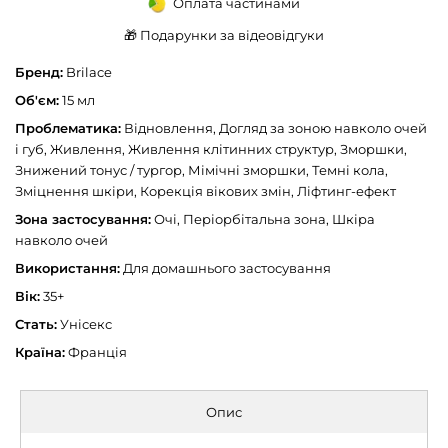
Оплата частинами
🎁 Подарунки за відеовідгуки
Бренд:
Brilace
Об'єм:
15 мл
Проблематика:
Відновлення, Догляд за зоною навколо очей
і губ, Живлення, Живлення клітинних структур, Зморшки,
Знижений тонус / тургор, Мімічні зморшки, Темні кола,
Зміцнення шкіри, Корекція вікових змін, Ліфтинг-ефект
Зона застосування:
Очі, Періорбітальна зона, Шкіра
навколо очей
Використання:
Для домашнього застосування
Вік:
35+
Стать:
Унісекс
Країна:
Франція
Опис