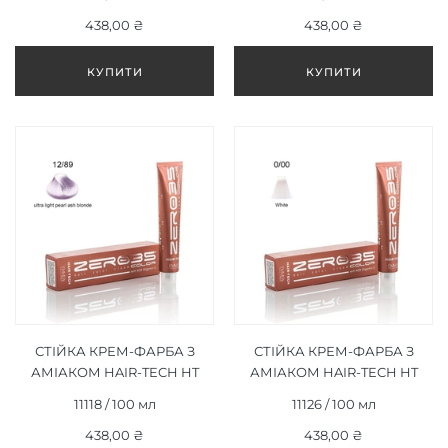
ЧЕРВОНИЙ СВІТЛО-
ЧЕРВОНИЙ ТЕМНО-
КОРИЧНЕВИЙ/INTENSE
438,00 ₴
РУСЯВИЙ/INTENSE RED
438,00 ₴
RED LIGHT BROWN 100ML
DARK BLONDE 100ML
СТІЙКА КРЕМ-ФАРБА З
СТІЙКА КРЕМ-ФАРБА З
АМІАКОМ HAIR-TECH HT
АМІАКОМ HAIR-TECH HT
ULTRA LIGHT PEARL ASH
WHITE 0/00 | БІЛИЙ 100
11118 / 100 мл
11126 / 100 мл
BLON 12/89 УЛЬТРА
МЛ
СВІТЛИЙ ПЕРЛИННИЙ
438,00 ₴
438,00 ₴