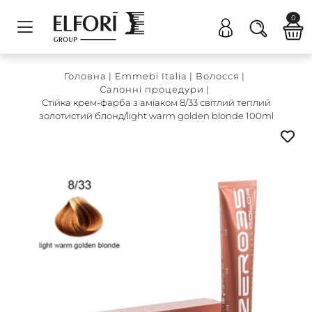
0
Головна
|
Emmebi Italia
|
Волосся
|
Салонні процедури
|
Стійка крем-фарба з аміаком 8/33 світлий теплий
золотистий блонд/light warm golden blonde 100ml