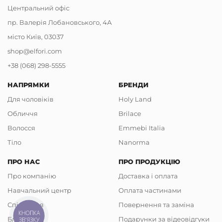
Центральний офіс
пр. Валерія Лобановського, 4А
місто Київ, 03037
shop@elfori.com
+38 (068) 298-5555
НАПРЯМКИ
БРЕНДИ
Для чоловіків
Holy Land
Обличчя
Brilace
Волосся
Emmebi Italia
Тіло
Nanorma
ПРО НАС
ПРО ПРОДУКЦІЮ
Про компанію
Доставка і оплата
Навчальний центр
Оплата частинами
Співпраця
Повернення та заміна
КНОПКА
Блог
Подарунки за відеовідгуки
ЗВ'ЯЗКУ