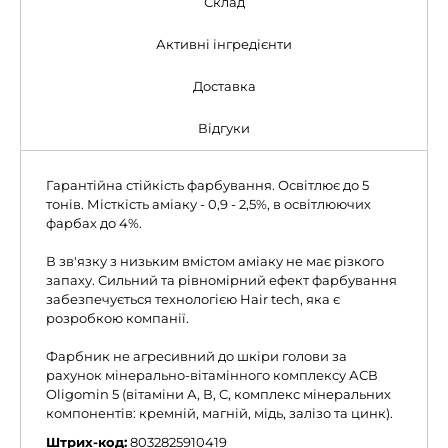
Склад
Активні інгредієнти
Доставка
Відгуки
Гарантійна стійкість фарбування. Освітлює до 5
тонів. Місткість аміаку - 0,9 - 2,5%, в освітлюючих
фарбах до 4%.
В зв'язку з низьким вмістом аміаку не має різкого
запаху. Сильний та рівномірний ефект фарбування
забезпечується технологією Hair tech, яка є
розробкою компанії.
Фарбник не агресивний до шкіри голови за
рахунок мінерально-вітамінного комплексу АСВ
Oligomin 5 (вітаміни А, В, С, комплекс мінеральних
компонентів: кремній, магній, мідь, залізо та цинк).
Штрих-код:
8032825910419