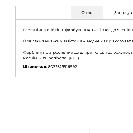
Опис
Застосув
Гарантійна стійкість фарбування. Освітлює до 5 тонів. М
В зв'язку з низьким вмістом аміаку не має різкого за
Фарбник не агресивний до шкіри голови за рахунок мі
магній, мідь, залізо та цинк).
Штрих-код:
8032825916992