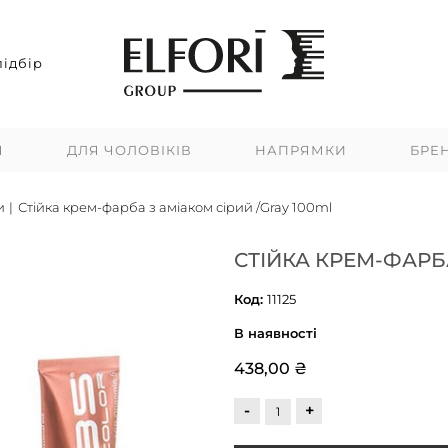
ідбір
Я
ДЛЯ ЧОЛОВІКІВ
НАПРЯМКИ
БРЕ
и
|
Стійка крем-фарба з аміаком сірий /Gray 100ml
СТІЙКА КРЕМ-ФАРБА
Код:
11125
В наявності
438,00 ₴
-
+