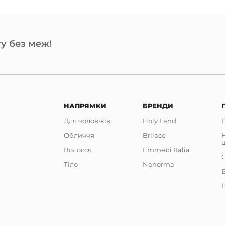
у без меж!
НАПРЯМКИ
БРЕНДИ
Для чоловіків
Holy Land
Обличчя
Brilace
Волосся
Emmebi Italia
Тіло
Nanorma
В