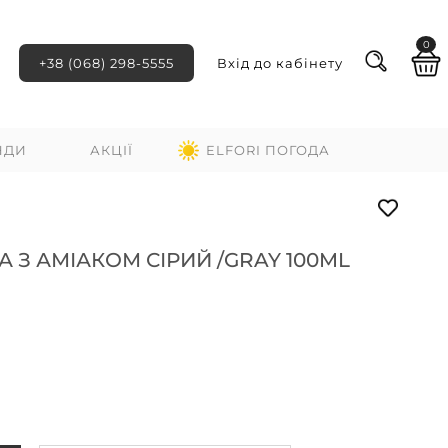
0
+38 (068) 298-5555
Вхід до кабінету
НДИ
АКЦІЇ
ELFORI ПОГОДА
 З АМІАКОМ СІРИЙ /GRAY 100ML