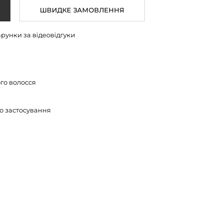
ШВИДКЕ ЗАМОВЛЕННЯ
арунки за відеовідгуки
го волосся
о застосування