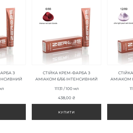
АРБА З
СТІЙКА КРЕМ-ФАРБА З
СТІЙК
ТЕНСИВНИЙ
АМІАКОМ 6/66 ІНТЕНСИВНИЙ
АМІАКОМ H
ІТЛО-
ЧЕРВОНИЙ ТЕМНО-
LIGHT PEA
 мл
11131 / 100 мл
1
ENSE RED
РУСЯВИЙ/INTENSE RED DARK
УЛЬ
100ML
BLONDE 100ML
438,00 ₴
ПЕРЛИНН