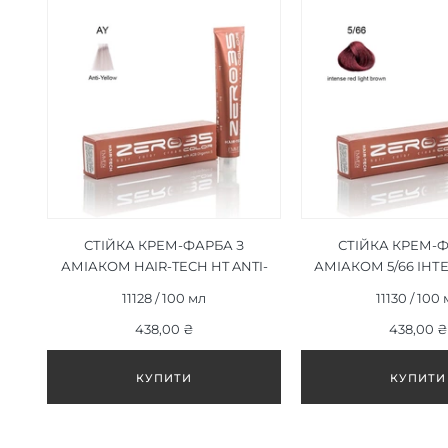
СТІЙКА КРЕМ-ФАРБА З
СТІЙКА КРЕМ-Ф
АМІАКОМ HAIR-TECH HT ANTI-
АМІАКОМ 5/66 ІН
YELLOW АНТИ-ЖОВТИЙ
ЧЕРВОНИЙ СВ
11128 / 100 мл
11130 / 100
100ML
КОРИЧНЕВИЙ/INT
438,00 ₴
LIGHT BROWN 
438,00 ₴