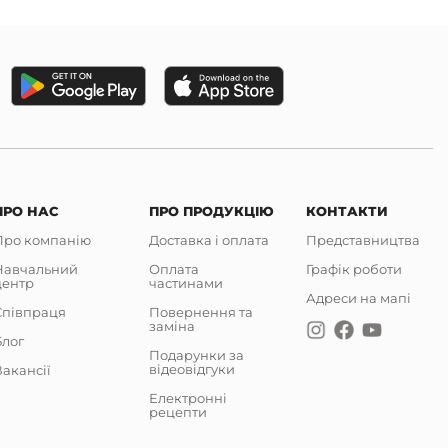
ПРО НАС
ПРО ПРОДУКЦІЮ
КОНТАКТИ
Про компанію
Доставка і оплата
Представництва
Навчальний
Оплата
Графік роботи
центр
частинами
Адреси на мапі
Співпраця
Повернення та
заміна
Блог
Подарунки за
відеовідгуки
акансії
Електронні
рецепти