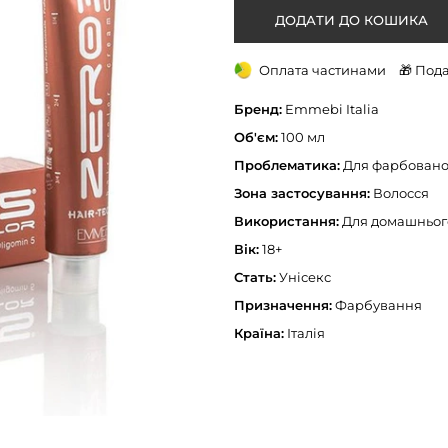
Оплата частинами
🎁 Под
Бренд:
Emmebi Italia
Об'єм:
100 мл
Проблематика:
Для фарбовано
Зона застосування:
Волосся
Використання:
Для домашньог
Вік:
18+
Стать:
Унісекс
Призначення:
Фарбування
Країна:
Італія