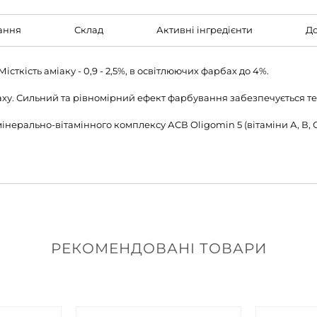
ання
Склад
Активні інгредієнти
До
істкість аміаку - 0,9 - 2,5%, в освітлюючих фарбах до 4%.
паху. Сильний та рівномірний ефект фарбування забезпечується тех
нерально-вітамінного комплексу АСВ Oligomin 5 (вітаміни А, В, 
РЕКОМЕНДОВАНІ ТОВАРИ