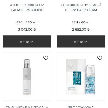
АТОПІК РЕЛІФ КРЕМ
СПОНЖІ ДЛЯ ЧУТЛИВОЇ
CALM DERM ATOPIC
ШКІРИ CALM DERM
RELIEF CREAM 50 МЛ
SOOTHING PADS 60ШТ.
8704 / 50 мл
8711 / 60шт.
3 042,00 ₴
2 652,00 ₴
ОЧИЩУЮЧЕ МИЛО CALM
ЗВОЛОЖУЮЧА