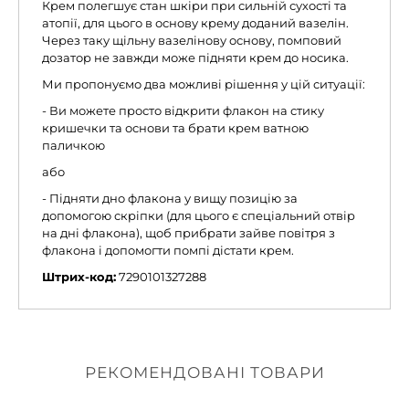
Крем полегшує стан шкіри при сильній сухості та
атопії, для цього в основу крему доданий вазелін.
Через таку щільну вазелінову основу, помповий
дозатор не завжди може підняти крем до носика.
Ми пропонуємо два можливі рішення у цій ситуації:
- Ви можете просто відкрити флакон на стику
кришечки та основи та брати крем ватною
паличкою
або
- Підняти дно флакона у вищу позицію за
допомогою скріпки (для цього є спеціальний отвір
на дні флакона), щоб прибрати зайве повітря з
флакона і допомогти помпі дістати крем.
Штрих-код:
7290101327288
РЕКОМЕНДОВАНІ ТОВАРИ