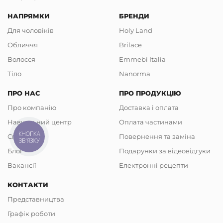
НАПРЯМКИ
БРЕНДИ
Для чоловіків
Holy Land
Обличчя
Brilace
Волосся
Emmebi Italia
Тіло
Nanorma
ПРО НАС
ПРО ПРОДУКЦІЮ
Про компанію
Доставка і оплата
Навчальний центр
Оплата частинами
КНОПКА
Співпраця
Повернення та заміна
ЗВ'ЯЗКУ
Блог
Подарунки за відеовідгуки
Вакансії
Електронні рецепти
КОНТАКТИ
Представництва
Графік роботи