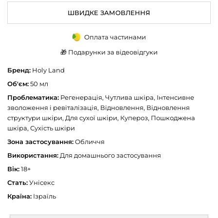
ШВИДКЕ ЗАМОВЛЕННЯ
Оплата частинами
🎁 Подарунки за відеовідгуки
Бренд:
Holy Land
Об'єм:
50 мл
Проблематика:
Регенерація, Чутлива шкіра, Інтенсивне
зволоження і ревіталізація, Відновлення, Відновлення
структури шкіри, Для сухої шкіри, Купероз, Пошкоджена
шкіра, Сухість шкіри
Зона застосування:
Обличчя
Використання:
Для домашнього застосування
Вік:
18+
Стать:
Унісекс
Країна:
Ізраїль