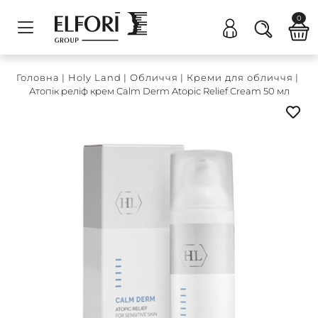
0
Головна
|
Holy Land
|
Обличчя
|
Креми для обличчя
|
Атопік реліф крем Calm Derm Atopic Relief Cream 50 мл