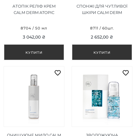
АТОПІК РЕЛІФ КРЕМ
СПОНЖІ ДЛЯ ЧУТЛИВОЇ
CALM DERM ATOPIC
ШКІРИ CALM DERM
RELIEF CREAM 50 МЛ
SOOTHING PADS 60ШТ.
8704 / 50 мл
8711 / 60шт.
3 042,00 ₴
2 652,00 ₴
ОЧИЩУЮЧЕ МИЛО CALM
ЗВОЛОЖУЮЧА