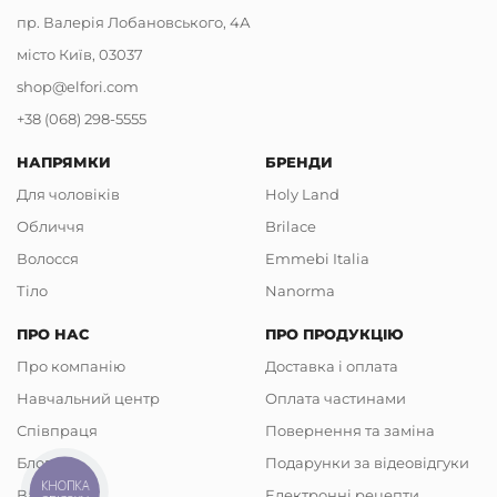
пр. Валерія Лобановського, 4А
місто Київ, 03037
shop@elfori.com
+38 (068) 298-5555
НАПРЯМКИ
БРЕНДИ
Для чоловіків
Holy Land
Обличчя
Brilace
Волосся
Emmebi Italia
Тіло
Nanorma
ПРО НАС
ПРО ПРОДУКЦІЮ
Про компанію
Доставка і оплата
Навчальний центр
Оплата частинами
Співпраця
Повернення та заміна
Блог
Подарунки за відеовідгуки
КНОПКА
Вакансії
Електронні рецепти