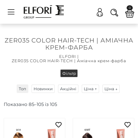
0
ZER035 COLOR HAIR-TECH | АМІАЧНА
КРЕМ-ФАРБА
ELFORI
|
ZER035 COLOR HAIR-TECH | Аміачна крем-фарба
Фільтр
Топ
Новинки
Акційні
Ціна ↑
Ціна ↓
Показано
85
–
105
із
105