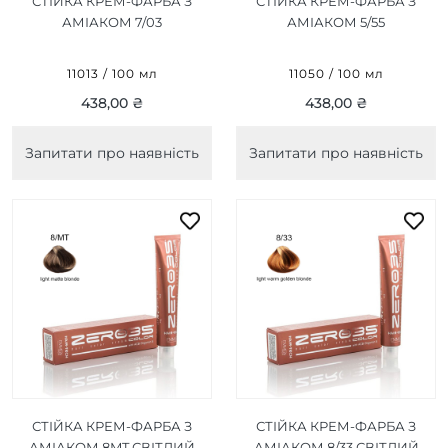
СТІЙКА КРЕМ-ФАРБА З
СТІЙКА КРЕМ-ФАРБА З
АМІАКОМ 7/03
АМІАКОМ 5/55
НАТУРАЛЬНИЙ
ІНТЕНСИВНИЙ СВІТЛИЙ
СЕРЕДЗЕМНОМОРСЬКИЙ
КАШТАН ЧЕРВОНОГО
11013 / 100 мл
11050 / 100 мл
БЛОНД/NATURAL
ДЕРЕВА/INTENSE LIGHT
438,00 ₴
438,00 ₴
MEDITERRANEAN
MAHOGANY CHESTNUT
BLONDE 100ML
100ML
Запитати про наявність
Запитати про наявність
СТІЙКА КРЕМ-ФАРБА З
СТІЙКА КРЕМ-ФАРБА З
АМІАКОМ 8MT СВІТЛИЙ
АМІАКОМ 8/33 СВІТЛИЙ