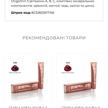
Oligomin 5 (вітаміни А, В, С, комплекс мінеральних
компонентів: кремній, магній, мідь, залізо та цинк).
Штрих-код:
8032825917166
РЕКОМЕНДОВАНІ ТОВАРИ
СТІЙКА КРЕМ-ФАРБА З
СТІЙКА КРЕМ-ФАРБА З