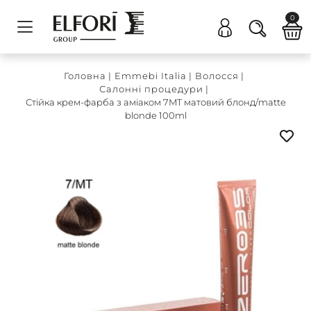
0
Головна
|
Emmebi Italia
|
Волосся
|
Салонні процедури
|
Стійка крем-фарба з аміаком 7MT матовий блонд/matte
blonde 100ml