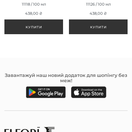
ULTRA LIGHT PEARL ASH
WHITE 0/00 | БІЛИЙ 100
11118 / 100 мл
11126 / 100 мл
BLON 12/89 УЛЬТРА
МЛ
СВІТЛИЙ ПЕРЛИННИЙ
438,00 ₴
438,00 ₴
БЛОНД 100 МЛ
Завантажуй наш новий додаток для шопінгу без
меж!