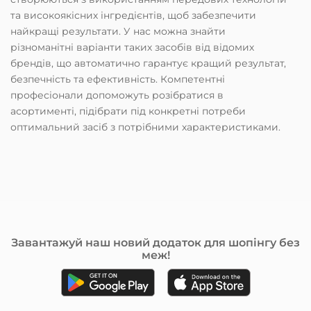
та високоякісних інгредієнтів, щоб забезпечити
найкращі результати. У нас можна знайти
різноманітні варіанти таких засобів від відомих
брендів, що автоматично гарантує кращий результат,
безпечність та ефективність. Компетентні
професіонали допоможуть розібратися в
асортименті, підібрати під конкретні потреби
оптимальний засіб з потрібними характеристиками.
Головні відмінності засобів для
фарбування від перевірених
брендів
Професійні засоби, наприклад, крем фарба та
інші, мають чимало відмінностей від засобів з
Завантажуй наш новий додаток для шопінгу без
категорії мас-маркет. До основних відмінностей
меж!
віднести можна:
Професійні засоби для фарбування волосся
використовують високоякісні пігменти та зволожуючі