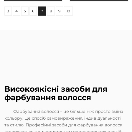
3
4
5
6
7
8
9
10
Високоякісні засоби для
фарбування волосся
Фарбування волосся – це більше ніж просто зміна
кольору. Це спосіб самовираження, індивідуальності
та стилю. Професійні засоби для фарбування волосся
створюються з використанням передових технологій