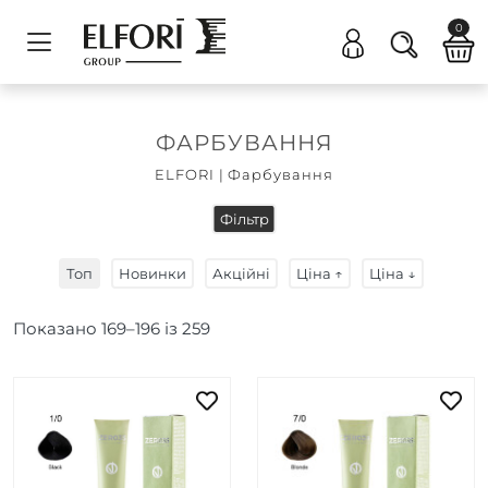
0
ФАРБУВАННЯ
ELFORI
|
Фарбування
Фільтр
Топ
Новинки
Акційні
Ціна ↑
Ціна ↓
Показано
169
–
196
із
259