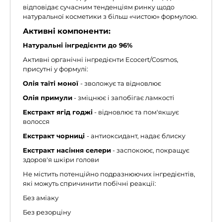
відповідає сучасним тенденціям ринку щодо
натуральної косметики з більш «чистою» формулою.
Активні компоненти:
Натуральні інгредієнти до 96%
Активні органічні інгредієнти Ecocert/Cosmos,
присутні у формулі:
Олія таїті моної
- зволожує та відновлює
Олія примули
- зміцнює і запобігає ламкості
Екстракт ягід годжі
- відновлює та пом'якшує
волосся
Екстракт чорниці
- антиоксидант, надає блиску
Екстракт насіння селери
- заспокоює, покращує
здоров'я шкіри голови
Не містить потенційно подразнюючих інгредієнтів,
які можуть спричинити побічні реакції:
Без аміаку
Без резорціну