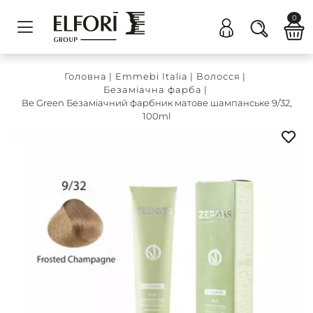
0
Головна
|
Emmebi Italia
|
Волосся
|
Безаміачна фарба
|
Be Green Безаміачний фарбник матове шампанське 9/32,
100ml