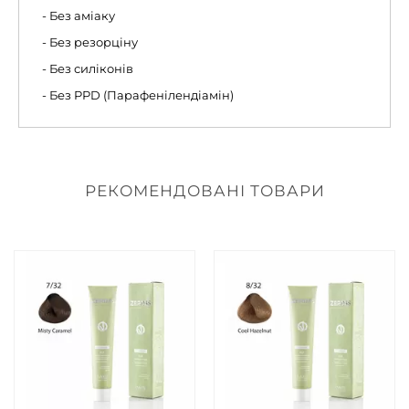
- Без аміаку
- Без резорціну
- Без силіконів
- Без PPD (Парафенілендіамін)
РЕКОМЕНДОВАНІ ТОВАРИ