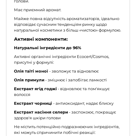
голови.
Має приємний аромат.
Майже повна відсутність ароматизаторів, ідеально
відповідає сучасним тенденціям ринку щодо
натуральної косметики з більш «чистою» формулою.
Активні компоненти:
Натуральні інгредієнти до 96%
Активні органічні інгредієнти Ecocert/Cosmos,
присутні у формулі:
Олія таїті моної
- зволожує та відновлює
Олія примули
- зміцнює і запобігає ламкості
Екстракт ягід годжі
- відновлює та пом'якшує
волосся
Екстракт чорниці
- антиоксидант, надає блиску
Екстракт насіння селери
- заспокоює, покращує
здоров'я шкіри голови
Не містить потенційно подразнюючих інгредієнтів,
які можуть спричинити побічні реакції: