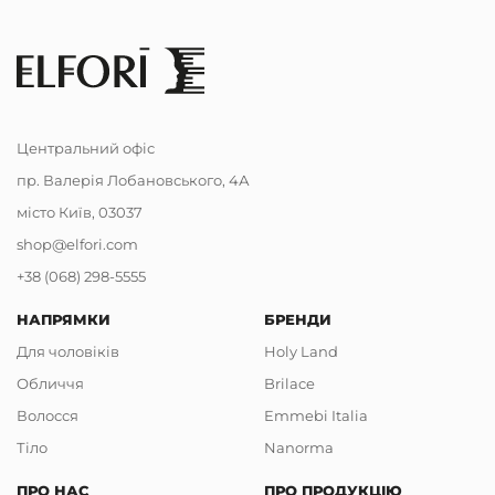
Центральний офіс
пр. Валерія Лобановського, 4А
місто Київ, 03037
shop@elfori.com
+38 (068) 298-5555
НАПРЯМКИ
БРЕНДИ
Для чоловіків
Holy Land
Обличчя
Brilace
Волосся
Emmebi Italia
Тіло
Nanorma
ПРО НАС
ПРО ПРОДУКЦІЮ