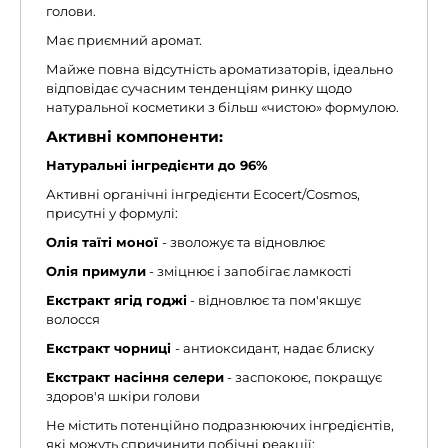
голови.
Має приємний аромат.
Майже повна відсутність ароматизаторів, ідеально
відповідає сучасним тенденціям ринку щодо
натуральної косметики з більш «чистою» формулою.
Активні компоненти:
Натуральні інгредієнти до 96%
Активні органічні інгредієнти Ecocert/Cosmos,
присутні у формулі:
Олія таїті моної
- зволожує та відновлює
Олія примули
- зміцнює і запобігає ламкості
Екстракт ягід годжі
- відновлює та пом'якшує
волосся
Екстракт чорниці
- антиоксидант, надає блиску
Екстракт насіння селери
- заспокоює, покращує
здоров'я шкіри голови
Не містить потенційно подразнюючих інгредієнтів,
які можуть спричинити побічні реакції: