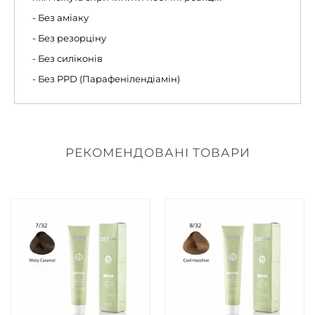
- Без аміаку
- Без резорціну
- Без силіконів
- Без PPD (Парафенілендіамін)
РЕКОМЕНДОВАНІ ТОВАРИ