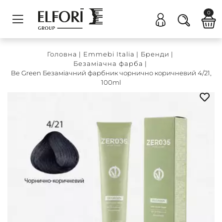
0
Головна
|
Emmebi Italia
|
Бренди
|
Безаміачна фарба
|
Be Green Безаміачний фарбник чорнично коричневий 4/21,
100ml