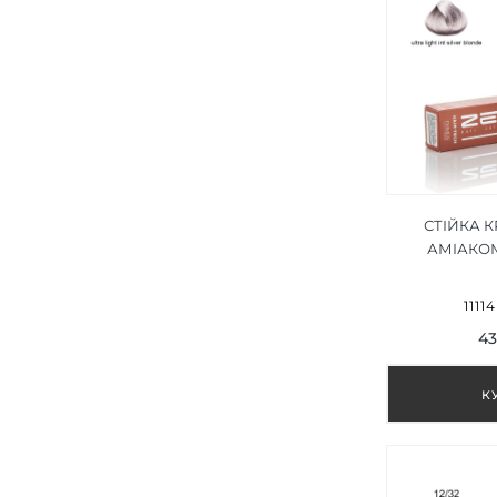
СТІЙКА 
АМІАКОМ 
СВІТЛИЙ
БЛОНД/UL
1111
SILVER 
43