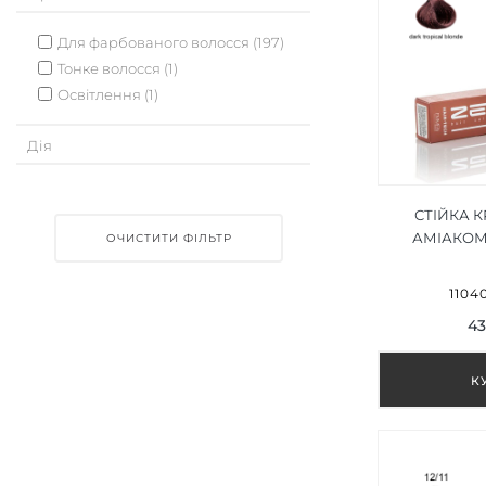
Для фарбованого волосся (197)
Тонке волосся (1)
Освітлення (1)
Дія
СТІЙКА 
АМІАКОМ
ОЧИСТИТИ ФІЛЬТР
ТРОПІЧНИЙ
TROPICAL
1104
43