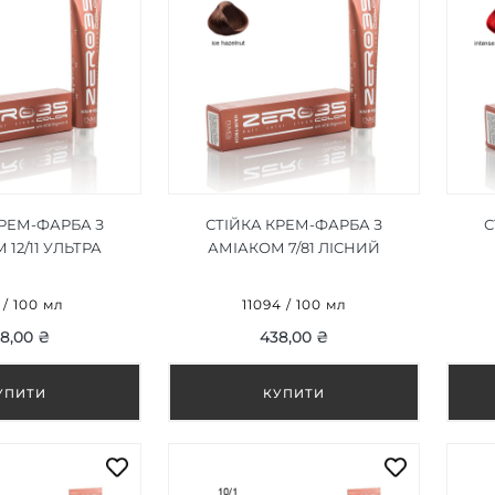
КРЕМ-ФАРБА З
СТІЙКА КРЕМ-ФАРБА З
С
12/11 УЛЬТРА
АМІАКОМ 7/81 ЛІCНИЙ
 СРІБЛЯСТИЙ
ГОРІХ/ICE HAZELNUT 100ML
ІН
TRA LIGHT INT
СВ
4 / 100 мл
11094 / 100 мл
BLONDE 100ML
RE
8,00 ₴
438,00 ₴