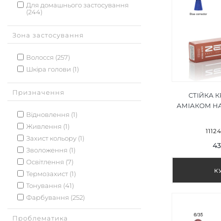
Для домашнього застосування
(244)
Зона застосування
Волосся (257)
Шкіра голови (1)
Призначення
СТІЙКА 
АМІАКОМ HA
Відновлення (1)
CORREC
Живлення (1)
КОРЕК
1112
Захист кольору (1)
43
Зволоження (1)
Освітлення (7)
Термозахист (1)
Тонування (41)
Фарбування (252)
Проблематика