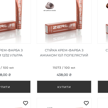
КРЕМ-ФАРБА З
СТІЙКА КРЕМ-ФАРБА З
С
12/32 УЛЬТРА
АМІАКОМ 10/1 ПОПЕЛЯСТИЙ
Й ПІСОЧНИЙ
ПЛАТИНОВИЙ БЛОНД/ASH
БЛО
RA LIGHT SANDY
PLATINUM BLONDE 100ML
6 / 100 мл
11073 / 100 мл
DE 100ML
8,00 ₴
438,00 ₴