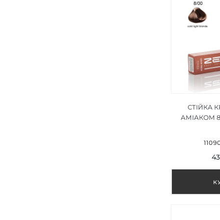
СТІЙКА 
АМІАКОМ 
СВІТЛИЙ 
LIGHT B
1109
43