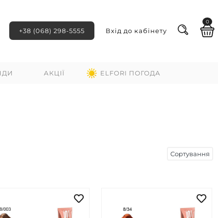
0
+38 (068) 298-5555
Вхід до кабінету
НДИ
АКЦІЇ
ELFORI ПОГОДА
Сортування
ні
За зростанням ціни
За спаданням ціни