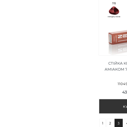
СТІЙКА 
АМІАКОМ 
ЧЕР
ДЕРЕВА/MA
1104
43
1
2
3