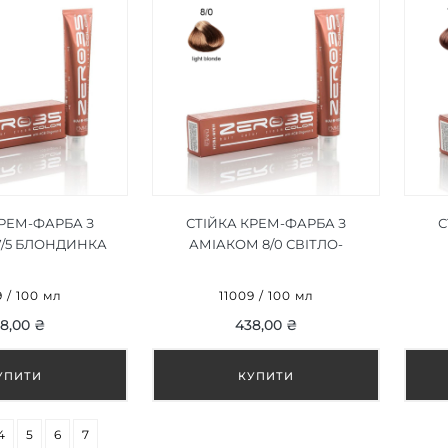
КРЕМ-ФАРБА З
СТІЙКА КРЕМ-ФАРБА З
С
7/5 БЛОНДИНКА
АМІАКОМ 8/0 СВІТЛО-
ВОНОГО
РУСЯВИЙ/LIGHT BLONDE
HOGANY BLONDE
100ML
9 / 100 мл
11009 / 100 мл
100ML
8,00 ₴
438,00 ₴
4
5
6
7