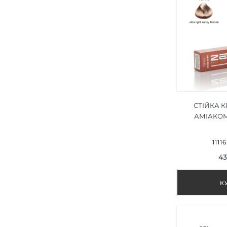
СТІЙКА 
АМІАКОМ 
СВІТЛИ
БЛОНД/ULT
1111
BLON
43