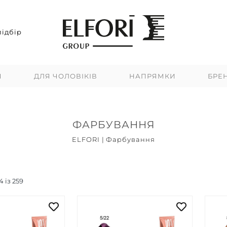
ідбір
Я
ДЛЯ ЧОЛОВІКІВ
НАПРЯМКИ
БРЕ
ФАРБУВАННЯ
ELFORI
|
Фарбування
Топ продажів
Новинки
Акцій
4
із
259