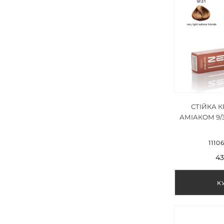
СТІЙКА 
АМІАКОМ 9/
САХАРСЬК
LIGHT SAHA
1110
43