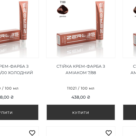
КРЕМ-ФАРБА З
СТІЙКА КРЕМ-ФАРБА З
С
8/00 ХОЛОДНИЙ
АМІАКОМ 7/88
АМ
БЛОНДИН/COLD
GIANDUIA/GIANDUIA 100ML
БЛО
LONDE 100ML
0 / 100 мл
11021 / 100 мл
8,00 ₴
438,00 ₴