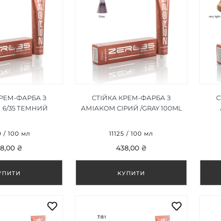
КРЕМ-ФАРБА З
СТІЙКА КРЕМ-ФАРБА З
С
 6/35 ТЕМНИЙ
АМІАКОМ СІРИЙ /GRAY 100ML
 БЛОНДИН/DARK
 BLONDE 100ML
Б
0 / 100 мл
11125 / 100 мл
M
8,00 ₴
438,00 ₴