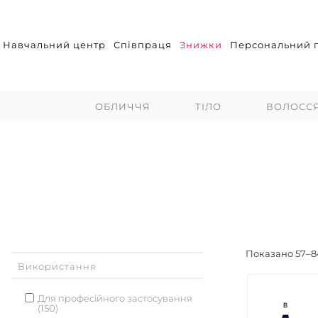
Навчальний центр
Співпраця
Знижки
Персональний п
ОБЛИЧЧЯ
ТІЛО
ВОЛОСС
Показано
57
–
8
Використання
Для професійного застосування
(150)