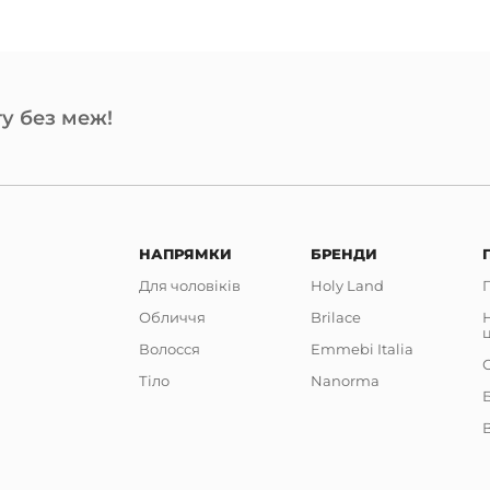
у без меж!
НАПРЯМКИ
БРЕНДИ
Для чоловіків
Holy Land
Обличчя
Brilace
Волосся
Emmebi Italia
Тіло
Nanorma
В