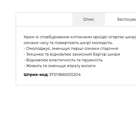
Опис
Застосув
Крем зі стовбуровими клітинами орхідеї огортає шкіру
ознаки часу та повертають шкірі молодість.
- Омолоджує, зменшує перші ознаки старіння
- Зміцнює та відновлює захисний бар’єр шкіри
- Відновлює еластичність та пружність
- Живить та зменшує втрату вологи
Штрих-код:
3701366000204