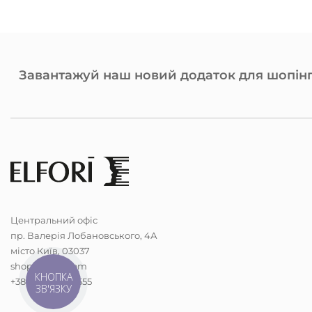
Завантажуй наш новий додаток для шопінг
Центральний офіс
пр. Валерія Лобановського, 4А
місто Київ, 03037
shop@elfori.com
КНОПКА
+38 (068) 298-5555
ЗВ'ЯЗКУ