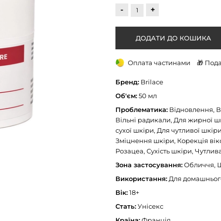
-
+
Оплата частинами
🎁 Под
Бренд:
Brilace
Об'єм:
50 мл
Проблематика:
Відновлення, Ві
Вільні радикали, Для жирної ш
сухої шкіри, Для чутливої шкір
Зміцнення шкіри, Корекція віко
Розацеа, Сухість шкіри, Чутлив
Зона застосування:
Обличчя, Ш
Використання:
Для домашньог
Вік:
18+
Стать:
Унісекс
Країна:
Франція