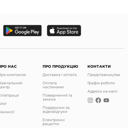
ПРО НАС
ПРО ПРОДУКЦІЮ
КОНТАКТИ
Про компанію
Доставка і оплата
Представництва
Навчальний
Оплата
Графік роботи
центр
частинами
Адреси на мапі
Співпраця
Повернення та
заміна
Блог
Подарунки за
відеовідгуки
акансії
Електронні
рецепти