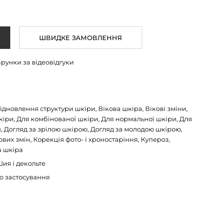
ШВИДКЕ ЗАМОВЛЕННЯ
арунки за відеовідгуки
дновлення структури шкіри, Вікова шкіра, Вікові зміни,
кіри, Для комбінованої шкіри, Для нормальної шкіри, Для
и, Догляд за зрілою шкірою, Догляд за молодою шкірою,
вих змін, Корекція фото- і хроностаріння, Купероз,
а шкіра
ия і декольте
о застосування