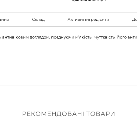
ання
Склад
Активні інгредієнти
До
 антивіковим доглядом, поєднуючи м’якість і чуттєвість. Його ан
РЕКОМЕНДОВАНІ ТОВАРИ