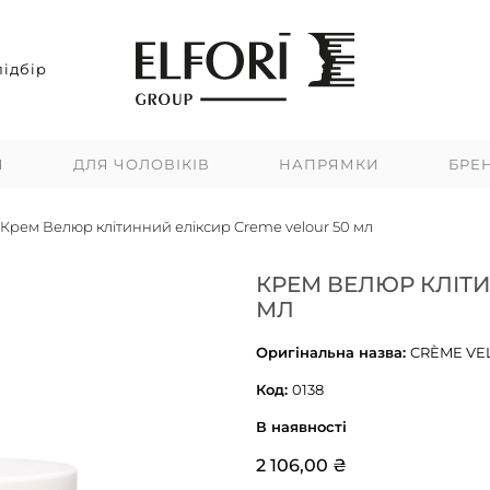
ідбір
Я
ДЛЯ ЧОЛОВІКІВ
НАПРЯМКИ
БРЕ
Крем Велюр клітинний еліксир Creme velour 50 мл
КРЕМ ВЕЛЮР КЛІТИ
МЛ
Оригінальна назва:
CRÈME VE
Код:
0138
В наявності
2 106,00 ₴