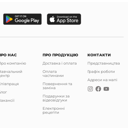
ПРО НАС
ПРО ПРОДУКЦІЮ
КОНТАКТИ
Про компанію
Доставка і оплата
Представництва
Навчальний
Оплата
Графік роботи
центр
частинами
Адреси на мапі
Співпраця
Повернення та
заміна
Блог
Подарунки за
відеовідгуки
акансії
Електронні
рецепти