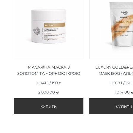
МАСАЖНА МАСКА З
LUXURY GOLD&PEA
ЗОЛОТОМ ТА ЧОРНОЮ ІКРОЮ
MASK 150G / АЛ
LUXURY GOLD&CAVIAR
МАСКА ЗОЛОТО 
0041.1 / 150 г
0018.1 / 150
MASSAGE MASK 150 Г
150Г
2 808,00 ₴
1 014,00 