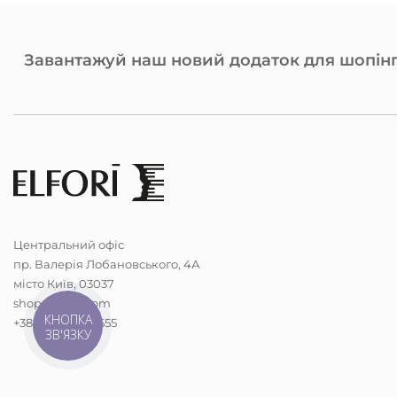
Завантажуй наш новий додаток для шопінг
Центральний офіс
пр. Валерія Лобановського, 4А
місто Київ, 03037
shop@elfori.com
КНОПКА
+38 (068) 298-5555
ЗВ'ЯЗКУ