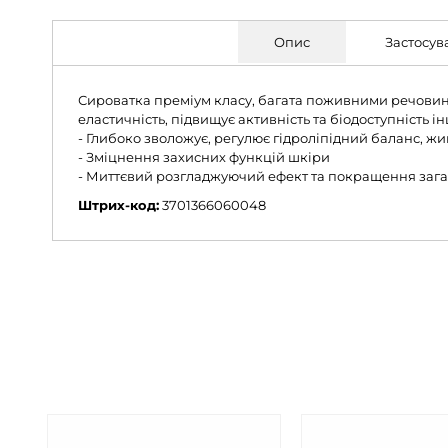
Опис
Застосув
Сироватка преміум класу, багата поживними речовина
еластичність, підвищує активність та біодоступність і
- Глибоко зволожує, регулює гідроліпідний баланс, ж
- Зміцнення захисних функцій шкіри
- Миттєвий розгладжуючий ефект та покращення зага
Штрих-код:
3701366060048