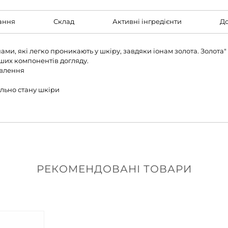
ання
Склад
Активні інгредієнти
До
ми, які легко проникають у шкіру, завдяки іонам золота. Золота
нших компонентів догляду.
ивлення
льно стану шкіри
РЕКОМЕНДОВАНІ ТОВАРИ