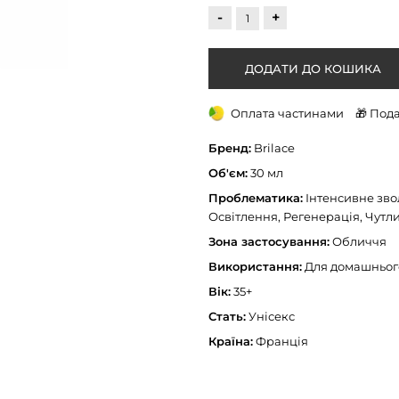
-
+
Оплата частинами
🎁 Под
Бренд:
Brilace
Об'єм:
30 мл
Проблематика:
Інтенсивне звол
Освітлення, Регенерація, Чутл
Зона застосування:
Обличчя
Використання:
Для домашньог
Вік:
35+
Стать:
Унісекс
Країна:
Франція