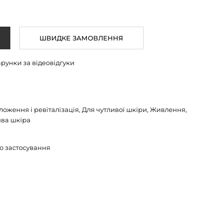
ШВИДКЕ ЗАМОВЛЕННЯ
арунки за відеовідгуки
оження і ревіталізація, Для чутливої шкіри, Живлення,
ива шкіра
о застосування