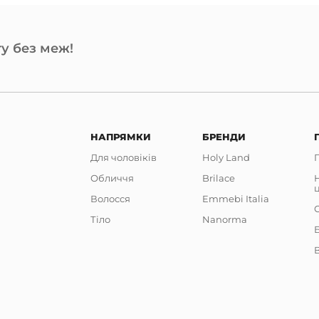
у без меж!
НАПРЯМКИ
БРЕНДИ
Для чоловіків
Holy Land
Обличчя
Brilace
Волосся
Emmebi Italia
Тіло
Nanorma
В