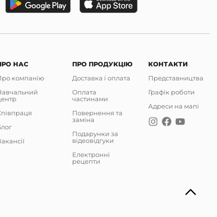
ПРО НАС
ПРО ПРОДУКЦІЮ
КОНТАКТИ
Про компанію
Доставка і оплата
Представництва
Навчальний
Оплата
Графік роботи
центр
частинами
Адреси на мапі
Співпраця
Повернення та
заміна
Блог
Подарунки за
відеовідгуки
акансії
Електронні
рецепти