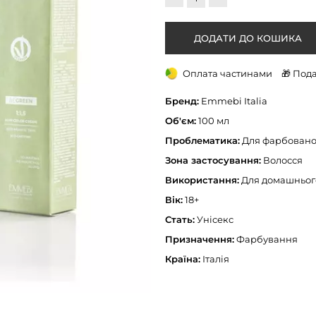
Оплата частинами
🎁 Под
Бренд:
Emmebi Italia
Об'єм:
100 мл
Проблематика:
Для фарбовано
Зона застосування:
Волосся
Використання:
Для домашнього
Вік:
18+
Стать:
Унісекс
Призначення:
Фарбування
Країна:
Італія