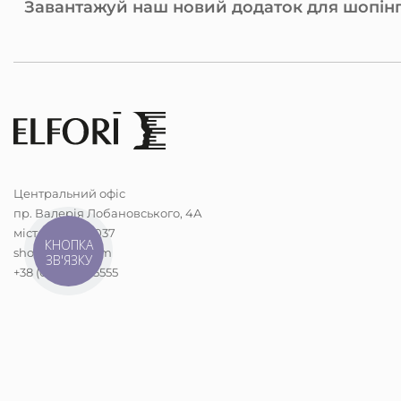
Завантажуй наш новий додаток для шопінг
Центральний офіс
пр. Валерія Лобановського, 4А
місто Київ, 03037
КНОПКА
shop@elfori.com
ЗВ'ЯЗКУ
+38 (068) 298-5555