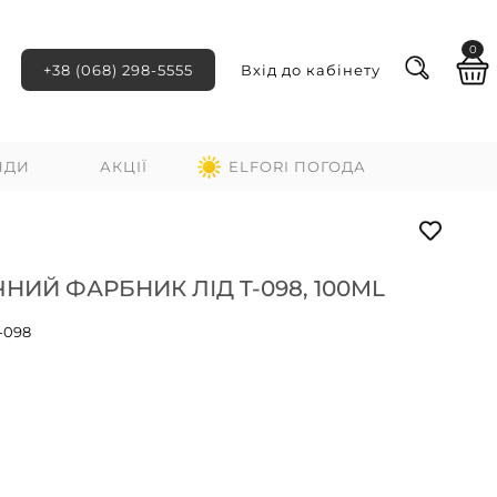
0
+38 (068) 298-5555
Вхід до кабінету
НДИ
АКЦІЇ
ELFORI ПОГОДА
НИЙ ФАРБНИК ЛІД T-098, 100ML
-098