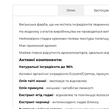
Опис
Застосув
Веганська фарба, що не містить інгредієнтів тваринн
На жодному з етапів виробництва не проводяться ви
Неймовірно гладка кремово-гелева текстура полегшує
Має приємний аромат.
Майже повна відсутність ароматизаторів, ідеально в
Активні компоненти:
Натуральні інгредієнти до 96%
Активні органічні інгредієнти Ecocert/Cosmos, присутн
Олія таїті моної
- зволожує та відновлює
Олія примули
- зміцнює і запобігає ламкості
Екстракт ягід годжі
- відновлює та пом'якшує волосс
Екстракт чорниці
- антиоксидант, надає блиску