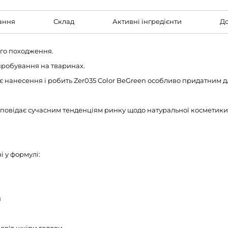
ання
Склад
Активні інгредієнти
До
ого походження.
пробування на тваринах.
 нанесення і робить Zer035 Color BeGreen особливо придатним д
ідповідає сучасним тенденціям ринку щодо натуральної косметики
і у формулі:
я