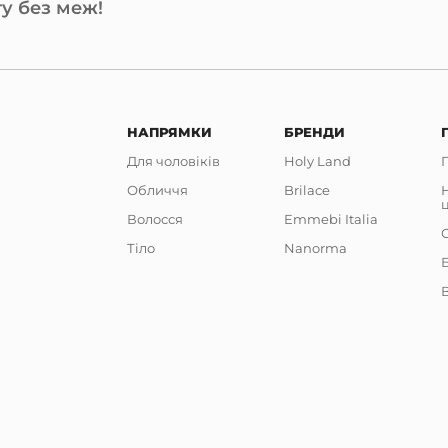
у без меж!
НАПРЯМКИ
БРЕНДИ
Для чоловіків
Holy Land
Обличчя
Brilace
Волосся
Emmebi Italia
Тіло
Nanorma
В