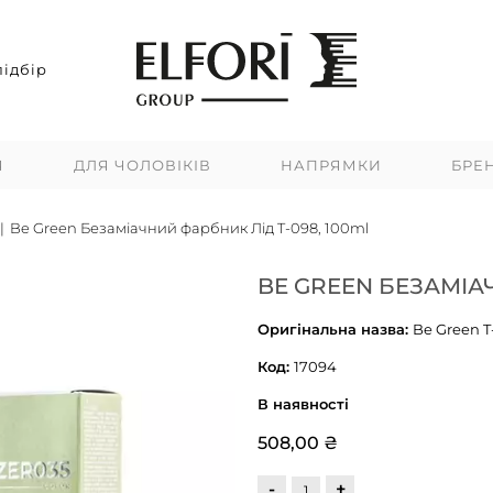
ідбір
Я
ДЛЯ ЧОЛОВІКІВ
НАПРЯМКИ
БРЕ
|
Be Green Безаміачний фарбник Лід T-098, 100ml
BE GREEN БЕЗАМІАЧ
Оригінальна назва:
Be Green T
Код:
17094
В наявності
508,00 ₴
-
+