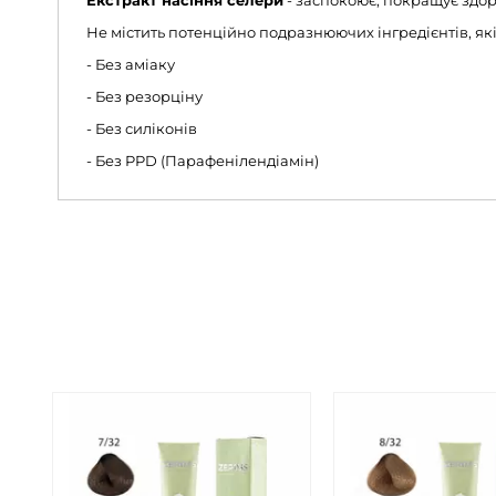
Екстракт насіння селери
- заспокоює, покращує здор
Не містить потенційно подразнюючих інгредієнтів, як
- Без аміаку
- Без резорціну
- Без силіконів
- Без PPD (Парафенілендіамін)