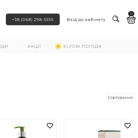
0
+38 (068) 298-5555
Вхід до кабінету
НДИ
АКЦІЇ
ELFORI ПОГОДА
Сортування
ні
За зростанням ціни
За спаданням ціни