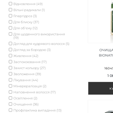
Відновлення (49)
Вільні радикали (1)
Гіпергідроз (3)
Для блиску (37)
Для об'єму (12)
Для щоденного використання
(19)
Догляд для кудрявого волосся (5)
Догляд за бородою (3)
ОЧИЩА
BIONAT
Живлення (42)
DEPURA
Заспокоювання (17)
Захист кольору (27)
1604
Зволоження (39)
1 0
Лікування (44)
Мінерералізація (2)
Наповнення волосся (17)
Освітлення (2)
Очищення (36)
Профілактика випадіння (13)