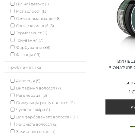
Пілінг і детокс (1)
Ріст волосся (13)
Себонормалізація (18)
Сонцезахисний (5)
Термозахист (6)
Тонування (7)
Фарбування (88)
Фіксація (19)
ВУГЛЕЦ
Проблематика
BIONATURE 
3
Алопеція (5)
16002
Випадіння волосся (7)
1 
Регенерація (3)
Стимуляція росту волосся (11)
Чутлива шкіра (1)
Для фарбованого волосся (121)
Жирність волосся (2)
Захист від сонця (4)