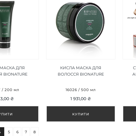
 МАСКА ДЛЯ
КИСЛА МАСКА ДЛЯ
С
Я BIONATURE
ВОЛОССЯ BIONATURE
А
G MASK 200 ML
ACIDIFYING MASK 500 ML
ЕКС
 / 200 мл
16026 / 500 мл
L
3,00 ₴
1 931,00 ₴
4
5
6
7
8