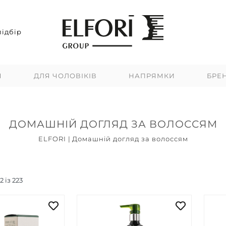
ідбір
Я
ДЛЯ ЧОЛОВІКІВ
НАПРЯМКИ
БРЕ
ДОМАШНІЙ ДОГЛЯД ЗА ВОЛОССЯМ
ELFORI
|
Домашній догляд за волоссям
Топ продажів
Новинки
Акцій
12
із
223