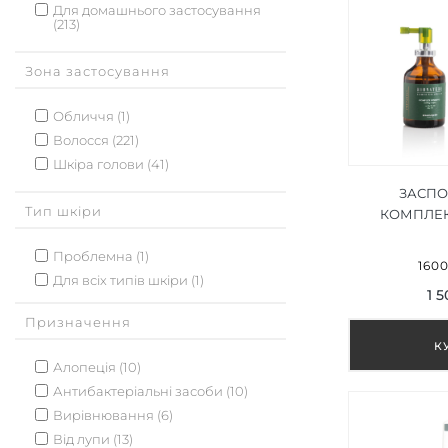
Для домашнього застосування
(213)
Зона застосування
Обличчя (1)
Волосся (221)
Шкіра голови (41)
ЗАСПО
Тип шкіри
КОМПЛЕК
COMPLEX L
Проблемна (1)
1600
Для всіх типів шкіри (1)
1 5
Призначення
Алопеція (10)
Антибактеріальні засоби (10)
Вирівнювання (6)
Від лупи (13)