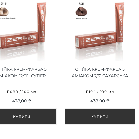
ТІЙКА КРЕМ-ФАРБА З
СТІЙКА КРЕМ-ФАРБА З
МІАКОМ 12/111- СУПЕР-
АМІАКОМ 7/31 САХАРСЬКА
БЛОНДИН
БЛОНДИНКА/SAHARA
ТРАСРІБЛЯСТИЙ/ ULTRA
BLONDE 100ML
11080 / 100 мл
11104 / 100 мл
IGHT EXTREME SILVER
438,00 ₴
438,00 ₴
BLONDE 100ML