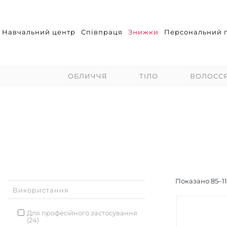
Навчальний центр
Співпраця
Знижки
Персональний п
ОБЛИЧЧЯ
ТІЛО
ВОЛОСС
Показано
85
–
1
Використання
Для професійного застосування
(24)