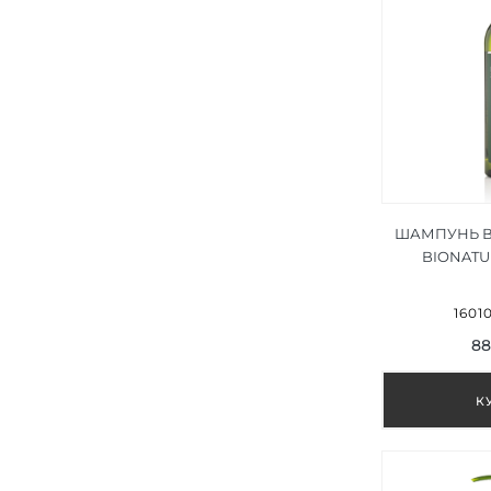
ШАМПУНЬ ВІ
BIONAT
IPERID
1601
88