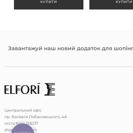
Завантажуй наш новий додаток для шопінг
Центральний офіс
пр. Валерія Лобановського, 4А
місто Київ, 03037
shop@elfori.com