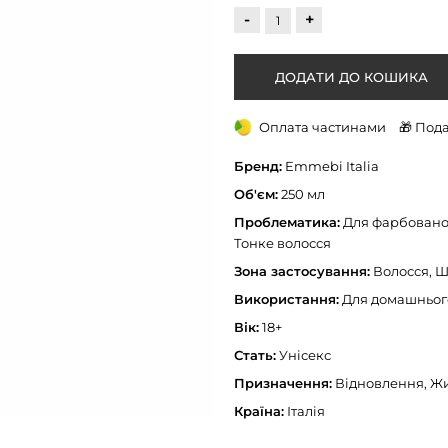
-
+
Оплата частинами
🎁 Под
Бренд:
Emmebi Italia
Об'єм:
250 мл
Проблематика:
Для фарбованог
Тонке волосся
Зона застосування:
Волосся, Ш
Використання:
Для домашньог
Вік:
18+
Стать:
Унісекс
Призначення:
Відновлення, Ж
Країна:
Італія