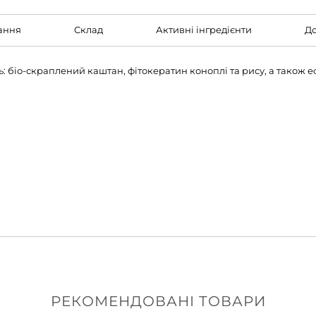
ання
Склад
Активні інгредієнти
До
біо-скраплений каштан, фітокератин коноплі та рису, а також еф
РЕКОМЕНДОВАНІ ТОВАРИ