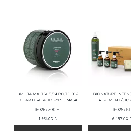
КИСЛА МАСКА ДЛЯ ВОЛОССЯ
BIONATURE INTEN
BIONATURE ACIDIFYING MASK
TREATMENT / Д
500 ML
НАБІР ІНТЕНС
16026 / 500 мл
16025 / KI
ЛІКУВАННЯ ВИ
1 931,00 ₴
ВОЛОСС
6 497,00 