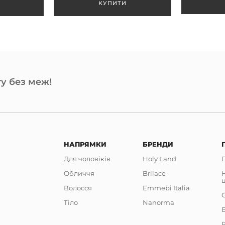
у без меж!
НАПРЯМКИ
БРЕНДИ
Для чоловіків
Holy Land
Обличчя
Brilace
Волосся
Emmebi Italia
Тіло
Nanorma
В