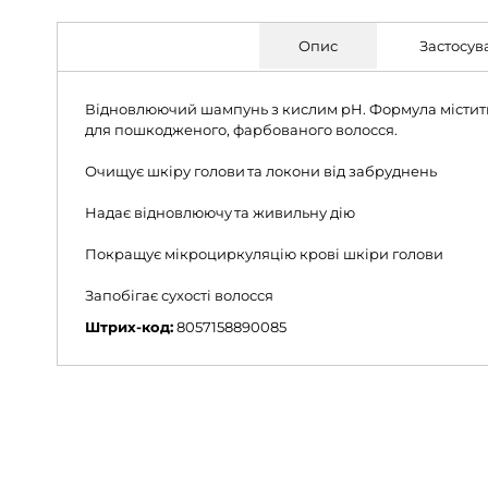
Опис
Застосув
Відновлюючий шампунь з кислим pH. Формула містить: 
для пошкодженого, фарбованого волосся.
Очищує шкіру голови та локони від забруднень
Надає відновлюючу та живильну дію
Покращує мікроциркуляцію крові шкіри голови
Запобігає сухості волосся
Штрих-код:
8057158890085