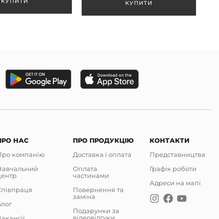
ПРО НАС
ПРО ПРОДУКЦІЮ
КОНТАКТИ
Про компанію
Доставка і оплата
Представництва
Навчальний
Оплата
Графік роботи
центр
частинами
Адреси на мапі
Співпраця
Повернення та
заміна
Блог
Подарунки за
відеовідгуки
акансії