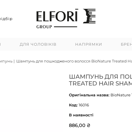
ідбір
Я
ДЛЯ ЧОЛОВІКІВ
НАПРЯМКИ
БРЕ
мпунь
|
Шампунь для пошкодженого волосся BioNature Treated Ha
ШАМПУНЬ ДЛЯ ПО
TREATED HAIR SHA
Оригінальна назва:
BioNature 
Код:
16016
В наявності
886,00 ₴