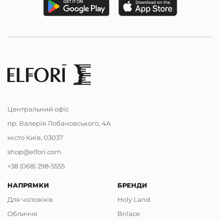
Центральний офіс
пр. Валерія Лобановського, 4А
місто Київ, 03037
shop@elfori.com
+38 (068) 298-5555
НАПРЯМКИ
БРЕНДИ
Для чоловіків
Holy Land
Обличчя
Brilace