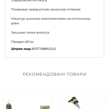
Оздоровлює кутикулу
Покриває невідчутною захисною плівкою
Насичує цінними компонентами на клітинному
рівні
Зміцнює тонке волосся
Придає об’єм
Штрих-код:
8057158890245
РЕКОМЕНДОВАНІ ТОВАРИ