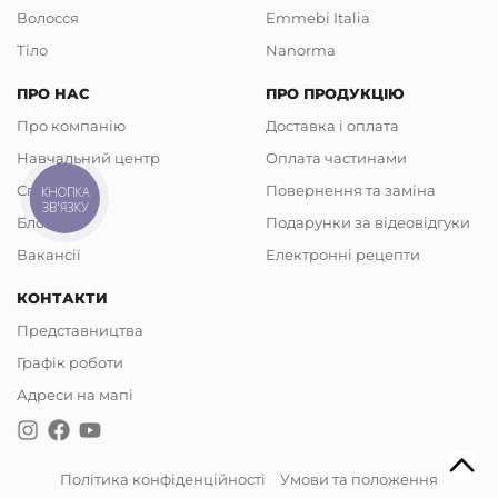
Волосся
Emmebi Italia
Тіло
Nanorma
ПРО НАС
ПРО ПРОДУКЦІЮ
Про компанію
Доставка і оплата
Навчальний центр
Оплата частинами
Співпраця
Повернення та заміна
КНОПКА
ЗВ'ЯЗКУ
Блог
Подарунки за відеовідгуки
Вакансії
Електронні рецепти
КОНТАКТИ
Представництва
Графік роботи
Адреси на мапі
Політика конфіденційності
Умови та положення