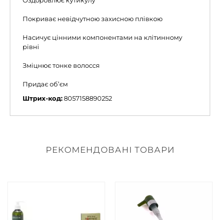
Оздоровлює кутикулу
Покриває невідчутною захисною плівкою
Насичує цінними компонентами на клітинному
рівні
Зміцнює тонке волосся
Придає об’єм
Штрих-код:
8057158890252
РЕКОМЕНДОВАНІ ТОВАРИ