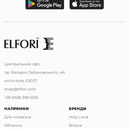
Центральний офіс
пр. Валерія Лобановського, 4А
місто Київ, 03037
shop@elfori.com
+38 (068) 298-5555
НАПРЯМКИ
БРЕНДИ
Для чоловіків
Holy Land
Обличчя
Brilace