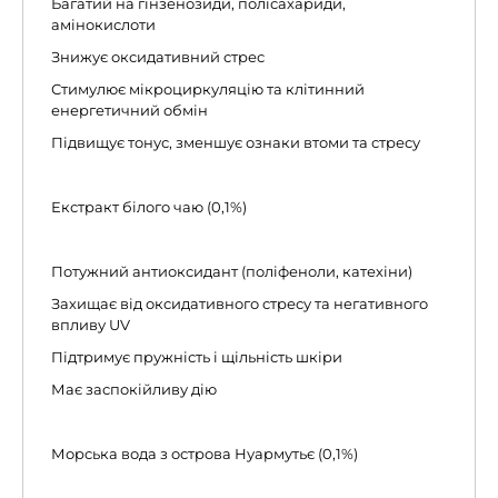
Багатий на гінзенозиди, полісахариди,
амінокислоти
Знижує оксидативний стрес
Стимулює мікроциркуляцію та клітинний
енергетичний обмін
Підвищує тонус, зменшує ознаки втоми та стресу
Екстракт білого чаю (0,1%)
Потужний антиоксидант (поліфеноли, катехіни)
Захищає від оксидативного стресу та негативного
впливу UV
Підтримує пружність і щільність шкіри
Має заспокійливу дію
Морська вода з острова Нуармутьє (0,1%)