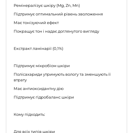
Ремінералізує шкіру (Mg, Zn, Mn)
Підтримує оптимальний рівень зволоження
Має тонізуючий ефект
Покращує тон і надає доглянутого вигляду
Екстракт ламінарії (0,1%)
Підтримує мікробіом шкіри
Полісахариди утримують вологу та зменшують її
втрату
Має антиоксидантну дію
Підтримує гідробаланс шкіри
Кому підходить:
Для всіх типів шкіри