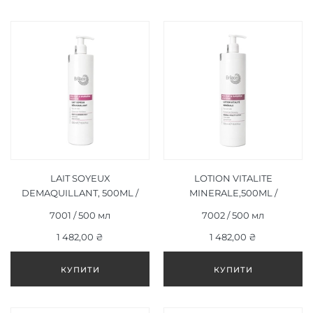
LAIT SOYEUX
LOTION VITALITE
DEMAQUILLANT, 500ML /
MINERALE,500ML /
ШОВКОВЕ МОЛОЧКО
ЛОСЬЙОН
7001 / 500 мл
7002 / 500 мл
ДЛЯ ДЕМАКІЯЖУ, 500МЛ
ПРОБУДЖЕННЯ ЕНЕРГІЇ,
1 482,00 ₴
1 482,00 ₴
500МЛ