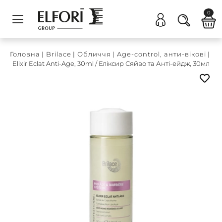
0
Головна
|
Brilace
|
Обличчя
|
Age-control, анти-вікові
|
Elixir Eclat Anti-Age, 30ml / Еліксир Сяйво та Анті-ейдж, 30мл