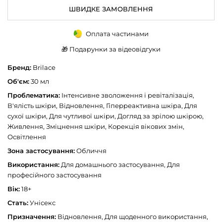
ШВИДКЕ ЗАМОВЛЕННЯ
Оплата частинами
🎁 Подарунки за відеовідгуки
Бренд:
Brilace
Об'єм:
30 мл
Проблематика:
Інтенсивне зволоження і ревіталізація,
В'ялість шкіри, Відновлення, Гіперреактивна шкіра, Для
сухої шкіри, Для чутливої шкіри, Догляд за зрілою шкірою,
Живлення, Зміцнення шкіри, Корекція вікових змін,
Освітлення
Зона застосування:
Обличчя
Використання:
Для домашнього застосування, Для
професійного застосування
Вік:
18+
Стать:
Унісекс
Призначення:
Відновлення, Для щоденного використання,