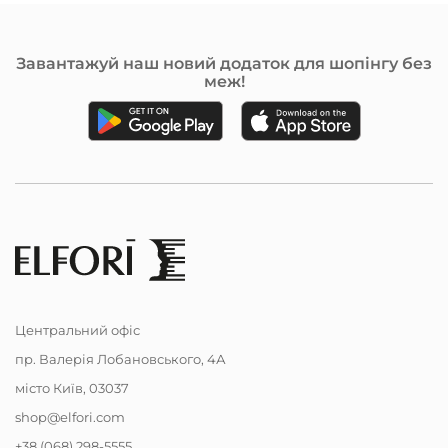
Завантажуй наш новий додаток для шопінгу без
меж!
Центральний офіс
пр. Валерія Лобановського, 4А
місто Київ, 03037
shop@elfori.com
+38 (068) 298-5555