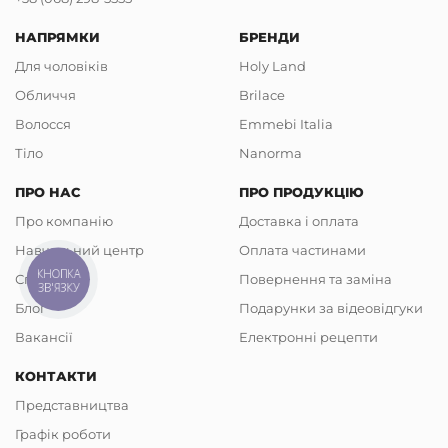
НАПРЯМКИ
БРЕНДИ
Для чоловіків
Holy Land
Обличчя
Brilace
Волосся
Emmebi Italia
Тіло
Nanorma
ПРО НАС
ПРО ПРОДУКЦІЮ
Про компанію
Доставка і оплата
Навчальний центр
Оплата частинами
КНОПКА
Співпраця
Повернення та заміна
ЗВ'ЯЗКУ
Блог
Подарунки за відеовідгуки
Вакансії
Електронні рецепти
КОНТАКТИ
Представництва
Графік роботи