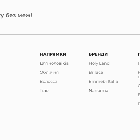
у без меж!
НАПРЯМКИ
БРЕНДИ
Для чоловіків
Holy Land
Обличчя
Brilace
Волосся
Emmebi Italia
Тіло
Nanorma
В