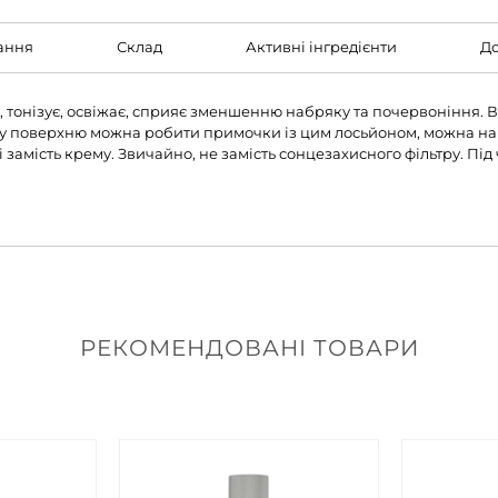
ання
Склад
Активні інгредієнти
До
 тонізує, освіжає, сприяє зменшенню набряку та почервоніння. В
ну поверхню можна робити примочки із цим лосьйоном, можна на
замість крему. Звичайно, не замість сонцезахисного фільтру. Під
РЕКОМЕНДОВАНІ ТОВАРИ