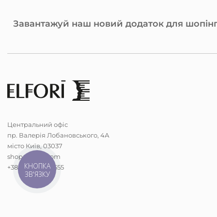
Завантажуй наш новий додаток для шопінг
Центральний офіс
пр. Валерія Лобановського, 4А
місто Київ, 03037
shop@elfori.com
КНОПКА
+38 (068) 298-5555
ЗВ'ЯЗКУ