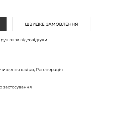
ШВИДКЕ ЗАМОВЛЕННЯ
арунки за відеовідгуки
Очищення шкіри, Регенерація
о застосування