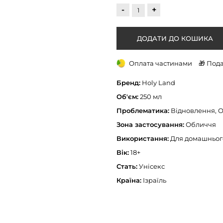
-
+
Оплата частинами
🎁 Под
Бренд:
Holy Land
Об'єм:
250 мл
Проблематика:
Відновлення, 
Зона застосування:
Обличчя
Використання:
Для домашньог
Вік:
18+
Стать:
Унісекс
Країна:
Ізраїль