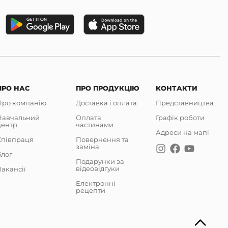
ПРО НАС
ПРО ПРОДУКЦІЮ
КОНТАКТИ
Про компанію
Доставка і оплата
Представництва
Навчальний
Оплата
Графік роботи
центр
частинами
Адреси на мапі
Співпраця
Повернення та
заміна
Блог
Подарунки за
відеовідгуки
акансії
Електронні
рецепти