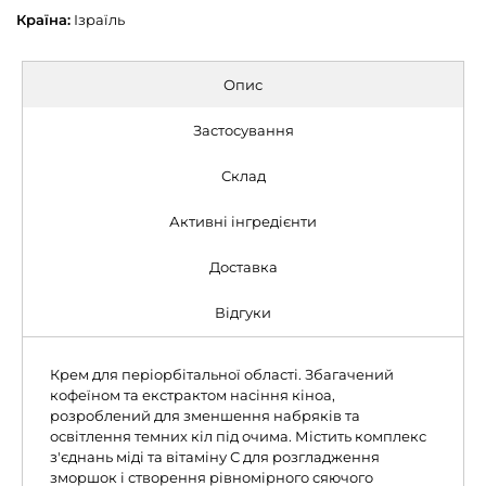
Країна:
Ізраїль
Опис
Застосування
Склад
Активні інгредієнти
Доставка
Відгуки
Крем для періорбітальної області. Збагачений
кофеїном та екстрактом насіння кіноа,
розроблений для зменшення набряків та
освітлення темних кіл під очима. Містить комплекс
з'єднань міді та вітаміну С для розгладження
зморшок і створення рівномірного сяючого