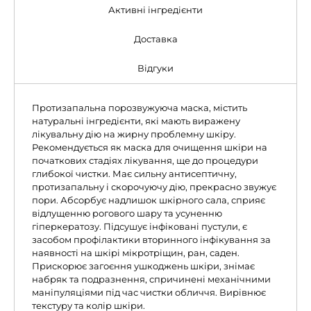
Активні інгредієнти
Доставка
Відгуки
Протизапальна порозвужуюча маска, містить
натуральні інгредієнти, які мають виражену
лікувальну дію на жирну проблемну шкіру.
Рекомендується як маска для очищення шкіри на
початкових стадіях лікування, ще до процедури
глибокої чистки. Має сильну антисептичну,
протизапальну і скорочуючу дію, прекрасно звужує
пори. Абсорбує надлишок шкірного сала, сприяє
відлущенню рогового шару та усуненню
гіперкератозу. Підсушує інфіковані пустули, є
засобом профілактики вторинного інфікування за
наявності на шкірі мікротріщин, ран, саден.
Прискорює загоєння ушкоджень шкіри, знімає
набряк та подразнення, спричинені механічними
маніпуляціями під час чистки обличчя. Вирівнює
текстуру та колір шкіри.