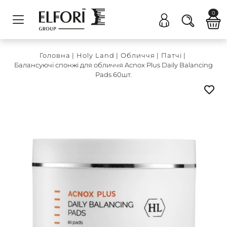
0
Головна
|
Holy Land
|
Обличчя
|
Патчі
|
Балансуючі спонжі для обличчя Acnox Plus Daily Balancing
Pads 60шт.