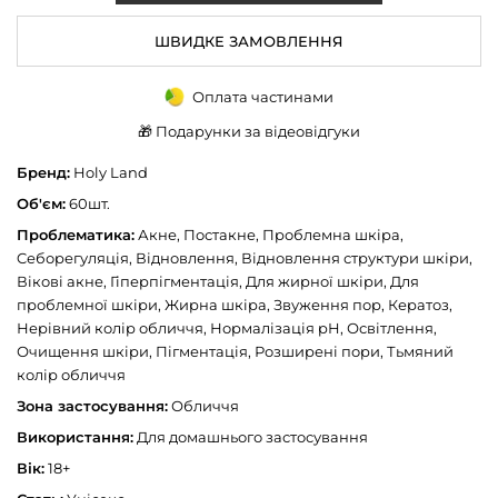
ШВИДКЕ ЗАМОВЛЕННЯ
Оплата частинами
🎁 Подарунки за відеовідгуки
Бренд:
Holy Land
Об'єм:
60шт.
Проблематика:
Акне, Постакне, Проблемна шкіра,
Cеборегуляція, Відновлення, Відновлення структури шкіри,
Вікові акне, Гіперпігментація, Для жирної шкіри, Для
проблемної шкіри, Жирна шкіра, Звуження пор, Кератоз,
Нерівний колір обличчя, Нормалізація pH, Освітлення,
Очищення шкіри, Пігментація, Розширені пори, Тьмяний
колір обличчя
Зона застосування:
Обличчя
Використання:
Для домашнього застосування
Вік:
18+