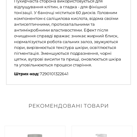
Пухирчаста сторона використовується для
відлущування клітин, а гладка - для фінішної
тонізації. У баночці міститься 60 дисків. Головним
компонентом є саліцилова кислота, відома своїми
антисептичними, протизапальними та
антимікробними властивостями. Ефект після
очищення справді вражає: зникає жирний блиск,
нормалізується робота сальних залоз, звужуються
пори, вирівнюється текстура шкіри, освітлюється
пігментація. Зменшуються подразнення, чорні
цятки, вугрові висипи та прищі, оновлюється шкіра
та уповільнюються процеси старіння.
Штрих-код:
7290101322641
РЕКОМЕНДОВАНІ ТОВАРИ