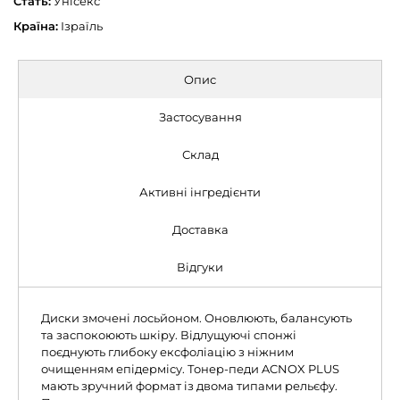
Стать:
Унісекс
Країна:
Ізраїль
Опис
Застосування
Склад
Активні інгредієнти
Доставка
Відгуки
Диски змочені лосьйоном. Оновлюють, балансують
та заспокоюють шкіру. Відлущуючі спонжі
поєднують глибоку ексфоліацію з ніжним
очищенням епідермісу. Тонер-педи ACNOX PLUS
мають зручний формат із двома типами рельєфу.