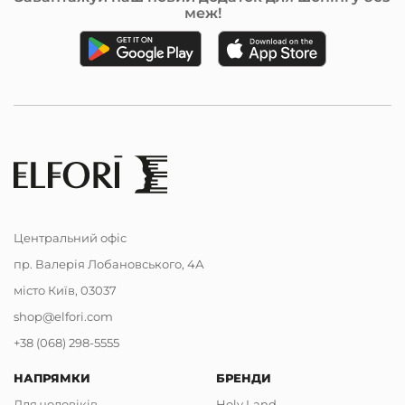
меж!
Центральний офіс
пр. Валерія Лобановського, 4А
місто Київ, 03037
shop@elfori.com
+38 (068) 298-5555
НАПРЯМКИ
БРЕНДИ
Для чоловіків
Holy Land